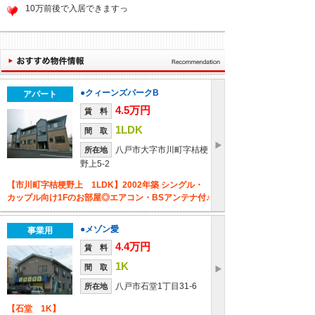
10万前後で入居できますっ
●クィーンズパークB
アパート
4.5万円
賃 料
1LDK
間 取
八戸市大字市川町字桔梗
所在地
野上5-2
【市川町字桔梗野上 1LDK】2002年築 シングル・
カップル向け1Fのお部屋◎エアコン・BSアンテナ付♪
●メゾン愛
事業用
4.4万円
賃 料
1K
間 取
八戸市石堂1丁目31-6
所在地
【石堂 1K】