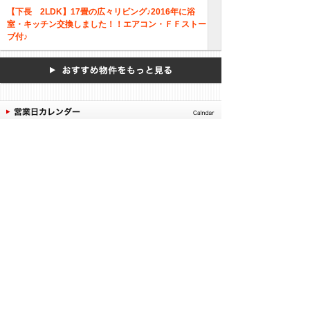
【下長 2LDK】17畳の広々リビング♪2016年に浴
室・キッチン交換しました！！エアコン・ＦＦストー
ブ付♪
2026年08月
日曜日の内覧はご相談
日
月
火
水
木
金
土
ください。
休業日
1
平日：9:30～12:00
2
3
4
5
6
7
8
13:00～17:00
9
10
11
12
13
14
15
土 ：9:30～15:30
16
17
18
19
20
21
22
ご予約者様には優先的
23
24
25
26
27
28
29
にご案内致します。
30
31