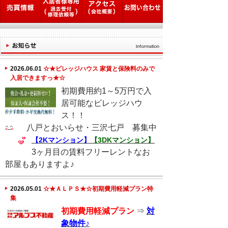
2026.06.01
☆★ビレッジハウス 家賃と保険料のみで
入居できますっ★☆
初期費用約1～5万円で入
居可能なビレッジハウ
ス！！
八戸とおいらせ・三沢七戸 募集中
【2Kマンション】
【3DKマンション】
3ヶ月目の賃料フリーレントなお
部屋もありますよ♪
2026.05.01
☆★ＡＬＰＳ★☆初期費用軽減プラン特
集
初期費用軽減プラン
⇒
対
象物件♪