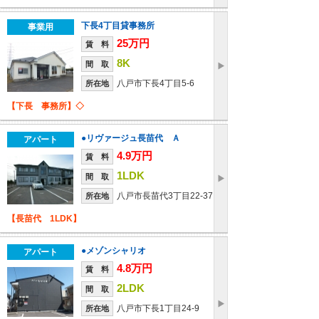
下長4丁目貸事務所
事業用
25万円
賃 料
8K
間 取
八戸市下長4丁目5-6
所在地
【下長 事務所】◇
●リヴァージュ長苗代 Ａ
アパート
4.9万円
賃 料
1LDK
間 取
八戸市長苗代3丁目22-37
所在地
【長苗代 1LDK】
●メゾンシャリオ
アパート
4.8万円
賃 料
2LDK
間 取
八戸市下長1丁目24-9
所在地