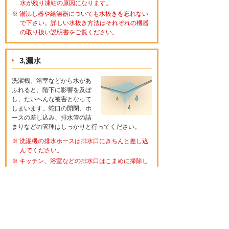
水が残り凍結の原因になります。
※ 湯沸し器や給湯器についても水抜きを忘れない
で下さい。詳しい水抜き方法はそれぞれの機器
の取り扱い説明書をご覧ください。
3,漏水
洗濯機、浴室などから水があ
ふれると、階下に影響を及ぼ
し、たいへんな被害となって
しまいます。蛇口の開閉、ホ
ースの差し込み、排水管の詰
まりなどの管理はしっかりと行ってください。
※ 洗濯機の排水ホースは排水口にきちんと差し込
んでください。
※ キッチン、浴室などの排水口はこまめに掃除し
てください。
※ 油、ゴミ、生理用品などは絶対に流さないでく
ださい。
※ ベランダでの植木の水やりにも注意してくださ
い。