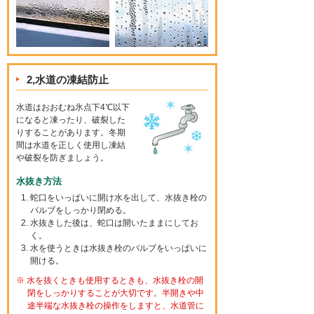
2,水道の凍結防止
水道はおおむね氷点下4℃以下
になると凍ったり、破裂した
りすることがあります。冬期
間は水道を正しく使用し凍結
や破裂を防ぎましょう。
水抜き方法
蛇口をいっぱいに開け水を出して、水抜き栓の
バルブをしっかり閉める。
水抜きした後は、蛇口は開いたままにしてお
く。
水を使うときは水抜き栓のバルブをいっぱいに
開ける。
※ 水を抜くときも使用するときも、水抜き栓の開
閉をしっかりすることが大切です。半開きや中
途半端な水抜き栓の操作をしますと、水道管に