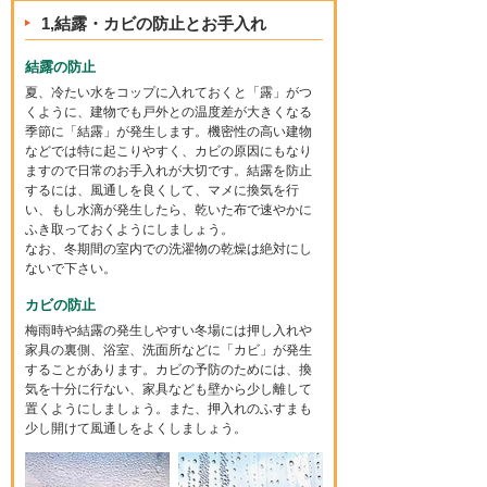
1,結露・カビの防止とお手入れ
結露の防止
夏、冷たい水をコップに入れておくと「露」がつ
くように、建物でも戸外との温度差が大きくなる
季節に「結露」が発生します。機密性の高い建物
などでは特に起こりやすく、カビの原因にもなり
ますので日常のお手入れが大切です。結露を防止
するには、風通しを良くして、マメに換気を行
い、もし水滴が発生したら、乾いた布で速やかに
ふき取っておくようにしましょう。
なお、冬期間の室内での洗濯物の乾燥は絶対にし
ないで下さい。
カビの防止
梅雨時や結露の発生しやすい冬場には押し入れや
家具の裏側、浴室、洗面所などに「カビ」が発生
することがあります。カビの予防のためには、換
気を十分に行ない、家具なども壁から少し離して
置くようにしましょう。また、押入れのふすまも
少し開けて風通しをよくしましょう。