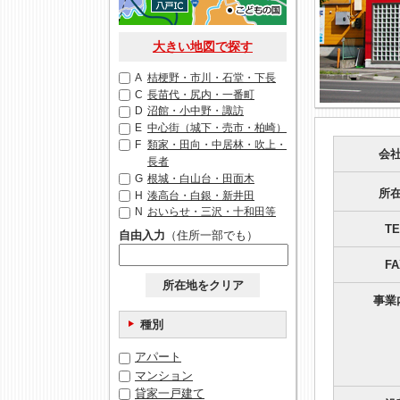
大きい地図で探す
A
桔梗野・市川・石堂・下長
C
長苗代・尻内・一番町
D
沼館・小中野・諏訪
E
中心街（城下・売市・柏崎）
F
類家・田向・中居林・吹上・
会
長者
G
根城・白山台・田面木
所
H
湊高台・白銀・新井田
N
おいらせ・三沢・十和田等
TE
自由入力
（住所一部でも）
FA
所在地をクリア
事業
種別
アパート
マンション
貸家一戸建て