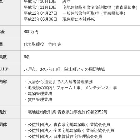
革
平成元年10月10日
設立
平成元年11月10日
宅地建物取引業者免許取得（青森県知事）
平成12年04月27日
一般建設業許可取得（青森県知事）
平成23年05月06日
現住所に本社移転
本金
800万円
員
代表取締役 竹内 進
員数
6名
エリア
八戸市、おいらせ町、階上町とその周辺地域
内容
・入居から退去までの入居者管理業務
・退去後の室内リフォーム工事、メンテナンス工事
・建物管理業務
・賃料管理業務
免許
・宅地建物取引業 青森県知事免許(9)第2352号
団体
・公益社団法人 青森県宅地建物取引業協会会員
・公益社団法人 全国宅地建物取引業保証協会会員
・公益社団法人 日本賃貸住宅管理協会会員