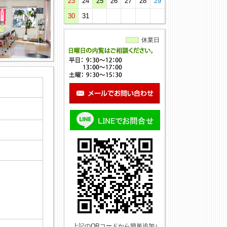
23
24
25
26
27
28
29
30
31
休業日
上記のQRコードから簡単追加♪