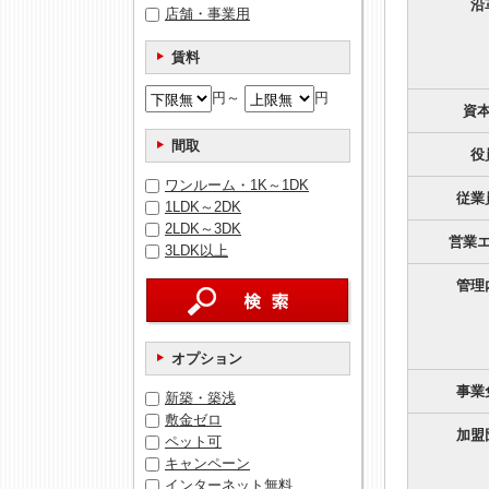
沿
店舗・事業用
賃料
円～
円
資
間取
役
ワンルーム・1K～1DK
従業
1LDK～2DK
2LDK～3DK
営業
3LDK以上
管理
オプション
事業
新築・築浅
敷金ゼロ
加盟
ペット可
キャンペーン
インターネット無料