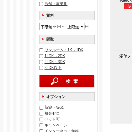
お問い
店舗・事業用
賃料
円～
円
間取
ワンルーム・1K～1DK
1LDK～2DK
添付フ
2LDK～3DK
3LDK以上
オプション
新築・築浅
敷金ゼロ
ペット可
キャンペーン
インターネット無料