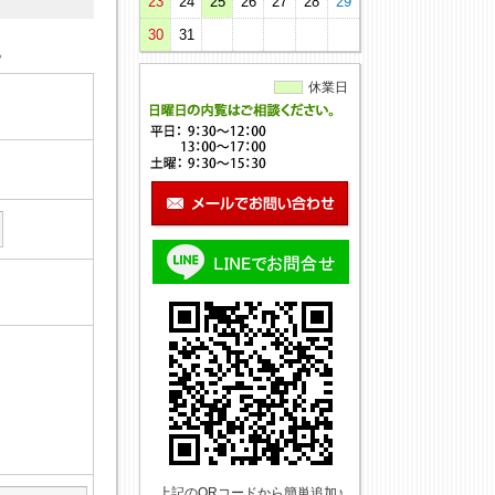
23
24
25
26
27
28
29
30
31
。
休業日
上記のQRコードから簡単追加♪