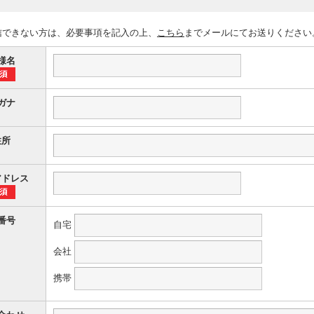
信できない方は、必要事項を記入の上、
こちら
までメールにてお送りください
様名
ガナ
住所
アドレス
番号
自宅
会社
携帯