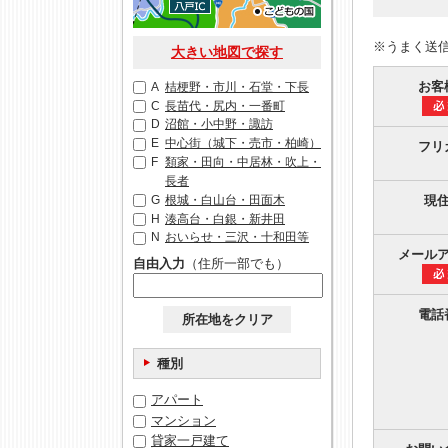
※うまく送
大きい地図で探す
お客
A
桔梗野・市川・石堂・下長
C
長苗代・尻内・一番町
D
沼館・小中野・諏訪
E
中心街（城下・売市・柏崎）
フリ
F
類家・田向・中居林・吹上・
長者
G
根城・白山台・田面木
現
H
湊高台・白銀・新井田
N
おいらせ・三沢・十和田等
メール
自由入力
（住所一部でも）
電話
所在地をクリア
種別
アパート
マンション
貸家一戸建て