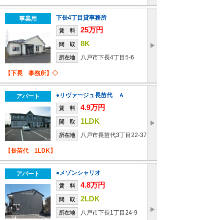
下長4丁目貸事務所
事業用
25万円
賃 料
8K
間 取
八戸市下長4丁目5-6
所在地
【下長 事務所】◇
●リヴァージュ長苗代 Ａ
アパート
4.9万円
賃 料
1LDK
間 取
八戸市長苗代3丁目22-37
所在地
【長苗代 1LDK】
●メゾンシャリオ
アパート
4.8万円
賃 料
2LDK
間 取
八戸市下長1丁目24-9
所在地