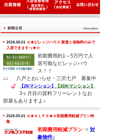
2026.06.01
☆★ビレッジハウス 家賃と保険料のみで
入居できますっ★☆
初期費用約1～5万円で入
居可能なビレッジハウ
ス！！
八戸とおいらせ・三沢七戸 募集中
【2Kマンション】
【3DKマンション】
3ヶ月目の賃料フリーレントなお
部屋もありますよ♪
2026.05.01
☆★ＡＬＰＳ★☆初期費用軽減プラン特
集
初期費用軽減プラン
⇒
対
象物件♪