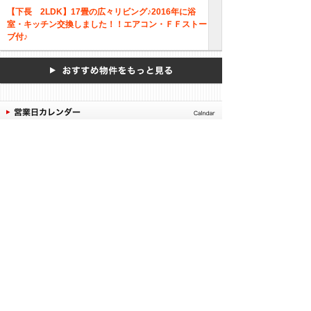
【下長 2LDK】17畳の広々リビング♪2016年に浴
室・キッチン交換しました！！エアコン・ＦＦストー
ブ付♪
2026年08月
日曜日の内覧はご相談
日
月
火
水
木
金
土
ください。
休業日
1
平日：9:30～12:00
2
3
4
5
6
7
8
13:00～17:00
9
10
11
12
13
14
15
土 ：9:30～15:30
16
17
18
19
20
21
22
ご予約者様には優先的
23
24
25
26
27
28
29
にご案内致します。
30
31