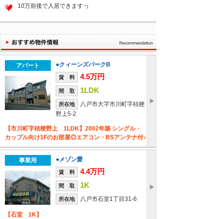
10万前後で入居できますっ
●クィーンズパークB
アパート
4.5万円
賃 料
1LDK
間 取
八戸市大字市川町字桔梗
所在地
野上5-2
【市川町字桔梗野上 1LDK】2002年築 シングル・
カップル向け1Fのお部屋◎エアコン・BSアンテナ付♪
●メゾン愛
事業用
4.4万円
賃 料
1K
間 取
八戸市石堂1丁目31-6
所在地
【石堂 1K】