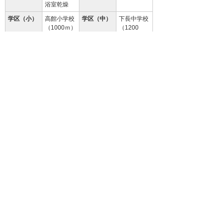
浴室乾燥
学区（小）
高館小学校
学区（中）
下長中学校
（1000ｍ）
（1200
ｍ）
設 備
エアコン、TVドアホン、物置、BSアン
テナ、洗面台、オール電化
備 考
保証料：月額賃料等の2％
クリーニング費 96,800円／安心入居サ
ポート 月額1,320円（税込）
94.3
%