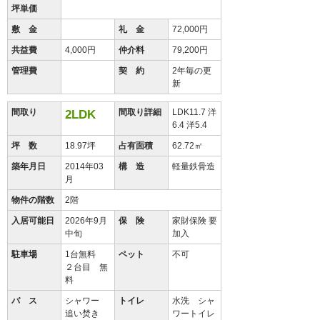
坪単価
敷 金
礼 金
72,000円
共益費
4,000円
仲介料
79,200円
管理費
契 約
2年毎の更
新
間取り
間取り詳細
LDK11.7 洋
2LDK
6.4 洋5.4
坪 数
18.97坪
占有面積
62.72㎡
築年月日
2014年03
構 造
軽量鉄骨造
月
物件の階数
2階
入居可能日
2026年9月
保 険
家財保険 要
中旬
加入
駐車場
1台無料
ペット
不可
２台目 無
料
バ ス
シャワー
トイレ
水洗 シャ
追い焚き
ワートイレ