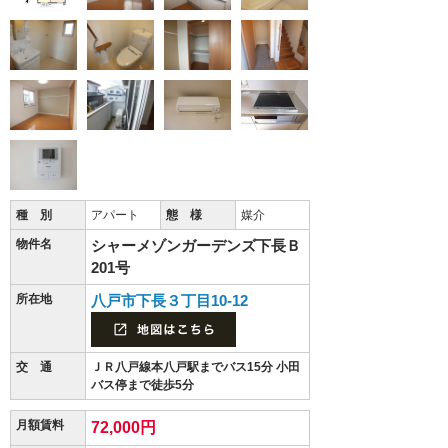
種 別
アパート
態 様
媒介
物件名
シャーメゾンガーデンズ下長Ｂ
201号
所在地
八戸市下長３丁目10-12
交 通
ＪＲ八戸線本八戸駅までバス15分 小田
バス停まで徒歩5分
月額賃料
72,000円