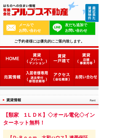
メールで
友だち追加で
お問い合わせ
お問い合わせ
ご予約者様には優先的にご案内致します。
【類家 1ＬＤＫ】◇オール電化◇イン
ターネット無料！
【Ｄ-Ｒｏｏｍ 大和ハウス】連帯保証