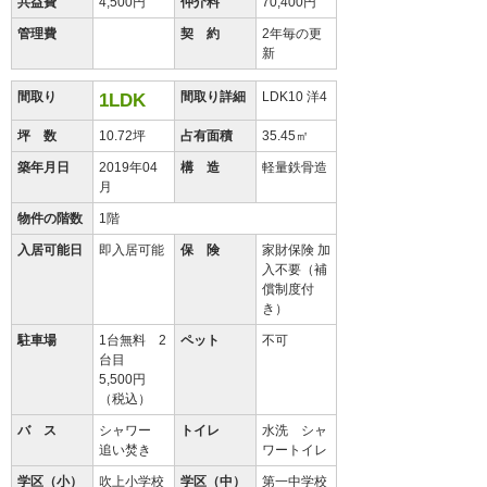
共益費
4,500円
仲介料
70,400円
管理費
契 約
2年毎の更
新
間取り
間取り詳細
LDK10 洋4
1LDK
坪 数
10.72坪
占有面積
35.45㎡
築年月日
2019年04
構 造
軽量鉄骨造
月
物件の階数
1階
入居可能日
即入居可能
保 険
家財保険 加
入不要（補
償制度付
き）
駐車場
1台無料 2
ペット
不可
台目
5,500円
（税込）
バ ス
シャワー
トイレ
水洗 シャ
追い焚き
ワートイレ
学区（小）
吹上小学校
学区（中）
第一中学校