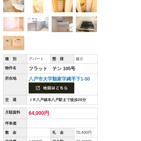
種 別
アパート
態 様
媒介
物件名
フラット テン 105号
所在地
八戸市大字類家字縄手下1-50
交 通
ＪＲ八戸線本八戸駅まで徒歩20分
月額賃料
64,000円
坪単価
敷 金
礼 金
70,400円