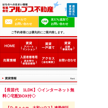
メールで
友だち追加で
お問い合わせ
お問い合わせ
ご予約者様には優先的にご案内致します。
【長苗代 1LDK】◇インターネット無
料◇宅配BOX付◇
【Ｄ-Ｒｏｏｍ 大和ハウス】連帯保証