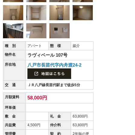
種 別
アパート
態 様
媒介
物件名
ラヴィベール 107号
所在地
八戸市長苗代字内舟渡24-2
交 通
ＪＲ八戸線長苗代駅まで徒歩5分
月額賃料
58,000円
坪単価
敷 金
礼 金
63,800円
共益費
4,500円
仲介料
63,800円
管理費
契 約
2年毎の更