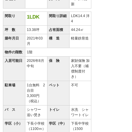
新
間取り
間取り詳細
LDK14.4 洋
1LDK
4
坪 数
13.38坪
占有面積
44.24㎡
築年月日
2021年03
構 造
軽量鉄骨造
月
物件の階数
1階
入居可能日
2026年8月
保 険
家財保険 加
中旬
入不要（補
償制度付
き）
駐車場
1台無料 2
ペット
不可
台目
3,300円
（税込）
バ ス
シャワー
トイレ
水洗 シャ
追い焚き
ワートイレ
学区（小）
下長小学校
学区（中）
下長中学校
（1100ｍ）
（1500