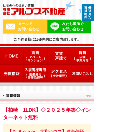
メールで
友だち追加で
お問い合わせ
お問い合わせ
ご予約者様には優先的にご案内致します。
【柏崎 1LDK】◇２０２５年築◇イン
ターネット無料
【Ｄ-Ｒｏｏｍ 大和ハウス】連帯保証