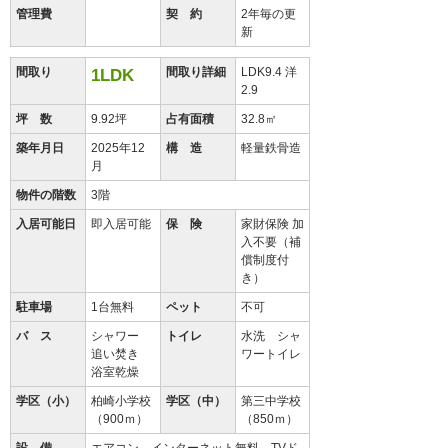
管理費
契 約
2年毎の更
新
間取り
間取り詳細
LDK9.4 洋
1LDK
2.9
坪 数
9.92坪
占有面積
32.8㎡
築年月日
2025年12
構 造
軽量鉄骨造
月
物件の階数
3階
入居可能日
即入居可能
保 険
家財保険 加
入不要（補
償制度付
き）
駐車場
1台無料
ペット
不可
バ ス
シャワー
トイレ
水洗 シャ
追い焚き
ワートイレ
浴室乾燥
学区（小）
柏崎小学校
学区（中）
第三中学校
（900ｍ）
（850ｍ）