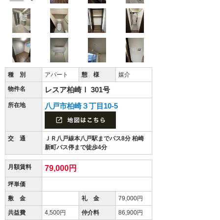
種 別
アパート
態 様
媒介
物件名
レスア柏崎Ⅰ 301号
所在地
八戸市柏崎３丁目10-5
交 通
ＪＲ八戸線本八戸駅までバス8分 柏崎
新町バス停まで徒歩4分
月額賃料
79,000円
坪単価
敷 金
礼 金
79,000円
共益費
4,500円
仲介料
86,900円