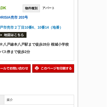
LDK
アパート
物件種別
ORISIA売市 203号
戸市売市２丁目10番6、10番14（地番）
Ｒ八戸線本八戸駅まで徒歩28分 根城小学校
バス停まで徒歩2分
媒介