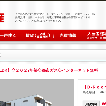
八戸市のアパマン賃貸(アパート、マンション、貸家、一戸建て、ペット可)、
売買(土地、建物、中古住宅、売地)の不動産情報から管理サービスまで
八戸のアルプス不動産におまかせください。
LDK】◇２０２7年築◇都市ガス◇インターネット無料
【Ｄ-Ｒｏ
最終更新日：2026
8
月額賃料