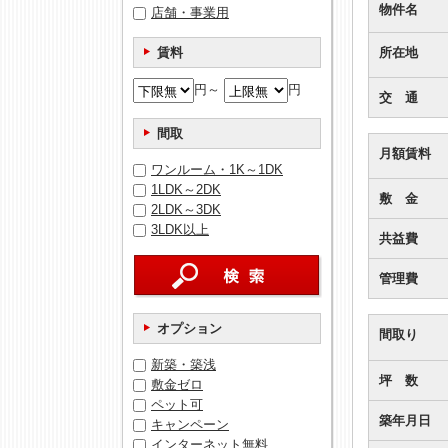
物件名
店舗・事業用
賃料
所在地
円～
円
交 通
間取
月額賃料
ワンルーム・1K～1DK
1LDK～2DK
敷 金
2LDK～3DK
3LDK以上
共益費
管理費
オプション
間取り
新築・築浅
坪 数
敷金ゼロ
ペット可
築年月日
キャンペーン
インターネット無料