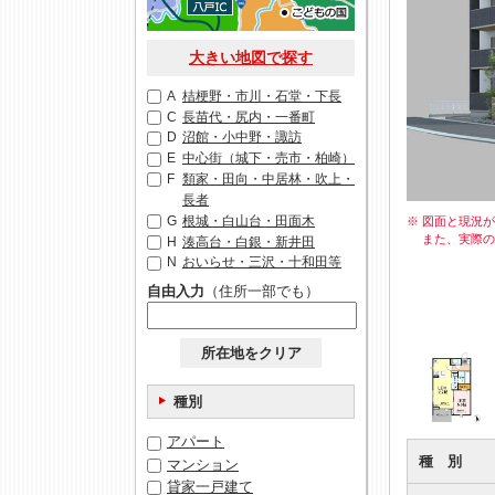
大きい地図で探す
A
桔梗野・市川・石堂・下長
C
長苗代・尻内・一番町
D
沼館・小中野・諏訪
E
中心街（城下・売市・柏崎）
F
類家・田向・中居林・吹上・
長者
G
根城・白山台・田面木
※ 図面と現況
また、実際
H
湊高台・白銀・新井田
N
おいらせ・三沢・十和田等
自由入力
（住所一部でも）
所在地をクリア
種別
アパート
種 別
マンション
貸家一戸建て