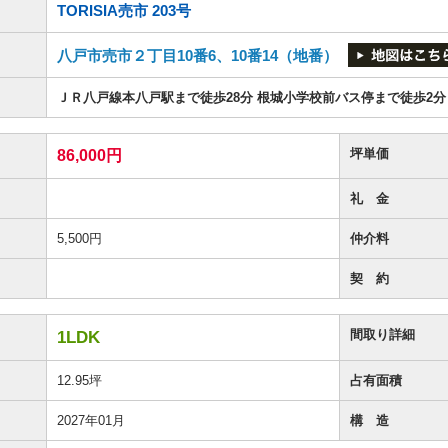
TORISIA売市 203号
八戸市売市２丁目10番6、10番14（地番）
ＪＲ八戸線本八戸駅まで徒歩28分 根城小学校前バス停まで徒歩2分
坪単価
86,000円
礼 金
5,500円
仲介料
契 約
間取り詳細
1LDK
12.95坪
占有面積
2027年01月
構 造