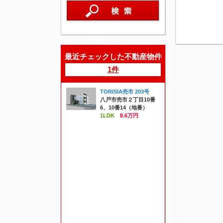
最近チェックした不動産物件
1件
TORISIA売市 203号
八戸市売市２丁目10番
6、10番14（地番）
1LDK
8.6万円