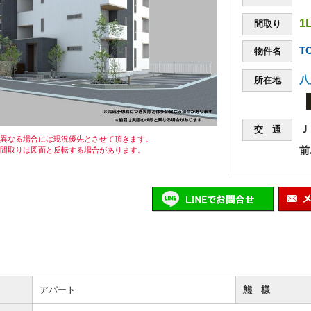
1
間取り
T
物件名
八
所在地
Ｊ
交 通
が異なる場合には現況優先とさせて頂きます。
前
の間取りは図面と反転する場合があります。
アパート
態 様