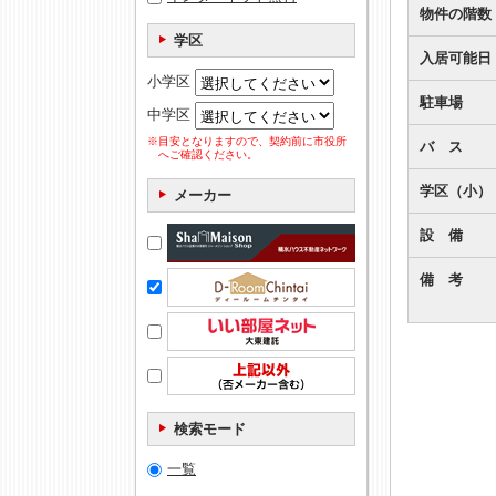
物件の階数
学区
入居可能日
小学区
駐車場
中学区
※目安となりますので、契約前に市役所
バ ス
へご確認ください。
学区（小）
メーカー
設 備
備 考
検索モード
一覧