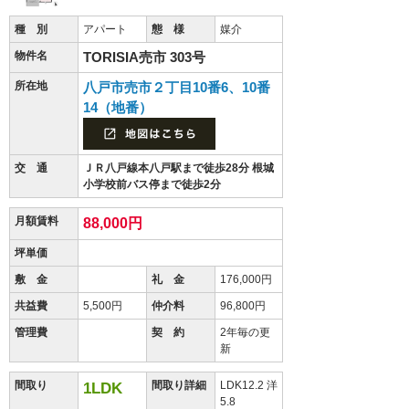
種 別
アパート
態 様
媒介
物件名
TORISIA売市 303号
所在地
八戸市売市２丁目10番6、10番
14（地番）
交 通
ＪＲ八戸線本八戸駅まで徒歩28分 根城
小学校前バス停まで徒歩2分
月額賃料
88,000円
坪単価
敷 金
礼 金
176,000円
共益費
5,500円
仲介料
96,800円
管理費
契 約
2年毎の更
新
間取り
間取り詳細
LDK12.2 洋
1LDK
5.8