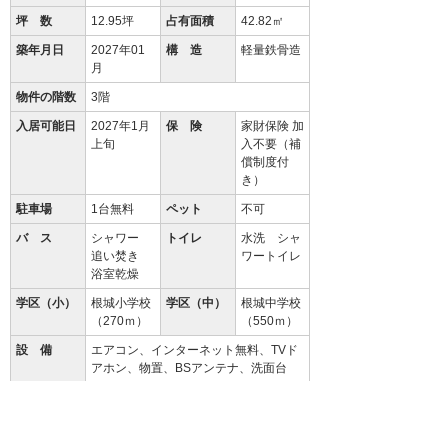
坪 数
12.95坪
占有面積
42.82㎡
築年月日
2027年01
構 造
軽量鉄骨造
月
物件の階数
3階
入居可能日
2027年1月
保 険
家財保険 加
上旬
入不要（補
償制度付
き）
駐車場
1台無料
ペット
不可
バ ス
シャワー
トイレ
水洗 シャ
追い焚き
ワートイレ
浴室乾燥
学区（小）
根城小学校
学区（中）
根城中学校
（270ｍ）
（550ｍ）
設 備
エアコン、インターネット無料、TVド
アホン、物置、BSアンテナ、洗面台
備 考
初回保証料35000円、月額保証料賃料
等総額の１％＋800円/月(その他商品あ
り)