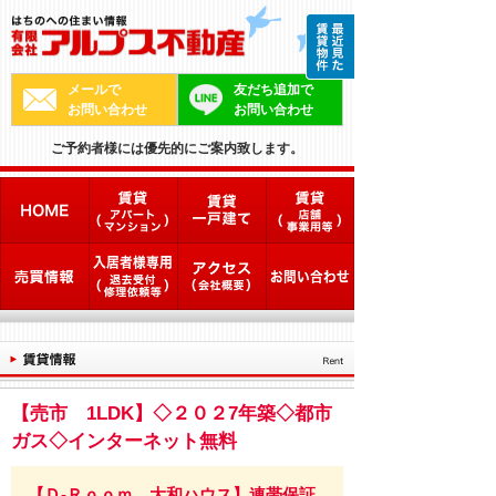
メールで
友だち追加で
お問い合わせ
お問い合わせ
ご予約者様には優先的にご案内致します。
【売市 1LDK】◇２０２7年築◇都市
ガス◇インターネット無料
【Ｄ-Ｒｏｏｍ 大和ハウス】連帯保証