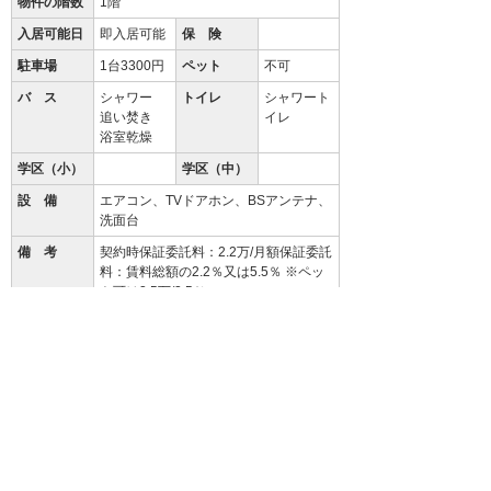
物件の階数
1階
入居可能日
即入居可能
保 険
駐車場
1台3300円
ペット
不可
バ ス
シャワー
トイレ
シャワート
追い焚き
イレ
浴室乾燥
学区（小）
学区（中）
設 備
エアコン、TVドアホン、BSアンテナ、
洗面台
備 考
契約時保証委託料：2.2万/月額保証委託
料：賃料総額の2.2％又は5.5％ ※ペッ
ト可は2.5万/2.5％
クリーニング費 50,000円
94.3
%