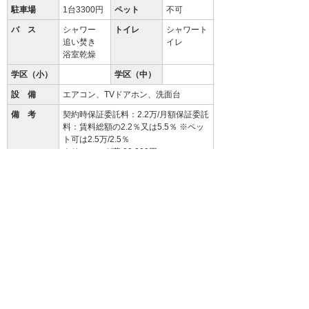
駐車場
1台3300円
ペット
不可
バ ス
シャワー
トイレ
シャワート
追い焚き
イレ
浴室乾燥
学区（小）
学区（中）
設 備
エアコン、TVドアホン、洗面台
備 考
契約時保証委託料：2.2万/月額保証委託
料：賃料総額の2.2％又は5.5％ ※ペッ
ト可は2.5万/2.5％
クリーニング費 80,000円
94.3
%