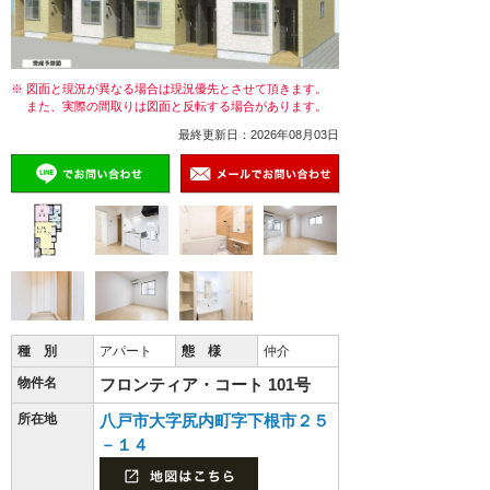
※ 図面と現況が異なる場合は現況優先とさせて頂きます。
また、実際の間取りは図面と反転する場合があります。
最終更新日：2026年08月03日
種 別
アパート
態 様
仲介
物件名
フロンティア・コート 101号
所在地
八戸市大字尻内町字下根市２５
－１４