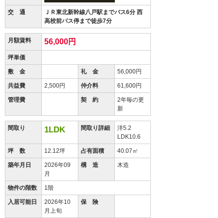
交 通
ＪＲ東北新幹線八戸駅までバス6分 西
高校前バス停まで徒歩7分
月額賃料
56,000円
坪単価
敷 金
礼 金
56,000円
共益費
2,500円
仲介料
61,600円
管理費
契 約
2年毎の更
新
間取り
間取り詳細
洋5.2
1LDK
LDK10.6
坪 数
12.12坪
占有面積
40.07㎡
築年月日
2026年09
構 造
木造
月
物件の階数
1階
入居可能日
2026年10
保 険
月上旬