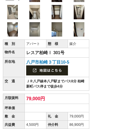
種 別
アパート
態 様
媒介
物件名
レスア柏崎Ⅰ 301号
所在地
八戸市柏崎３丁目10-5
交 通
ＪＲ八戸線本八戸駅までバス8分 柏崎
新町バス停まで徒歩4分
月額賃料
79,000円
坪単価
敷 金
礼 金
79,000円
共益費
4,500円
仲介料
86,900円