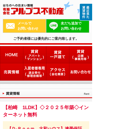
メールで
友だち追加で
お問い合わせ
お問い合わせ
ご予約者様には優先的にご案内致します。
【柏崎 1LDK】◇２０２５年築◇イン
ターネット無料
【Ｄ-Ｒｏｏｍ 大和ハウス】連帯保証