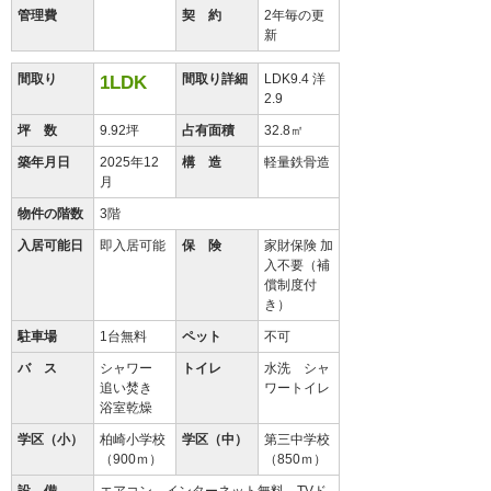
管理費
契 約
2年毎の更
新
間取り
間取り詳細
LDK9.4 洋
1LDK
2.9
坪 数
9.92坪
占有面積
32.8㎡
築年月日
2025年12
構 造
軽量鉄骨造
月
物件の階数
3階
入居可能日
即入居可能
保 険
家財保険 加
入不要（補
償制度付
き）
駐車場
1台無料
ペット
不可
バ ス
シャワー
トイレ
水洗 シャ
追い焚き
ワートイレ
浴室乾燥
学区（小）
柏崎小学校
学区（中）
第三中学校
（900ｍ）
（850ｍ）