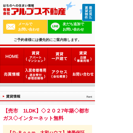
メールで
友だち追加で
お問い合わせ
お問い合わせ
ご予約者様には優先的にご案内致します。
【売市 1LDK】◇２０２7年築◇都市
ガス◇インターネット無料
【Ｄ-Ｒｏｏｍ 大和ハウス】連帯保証