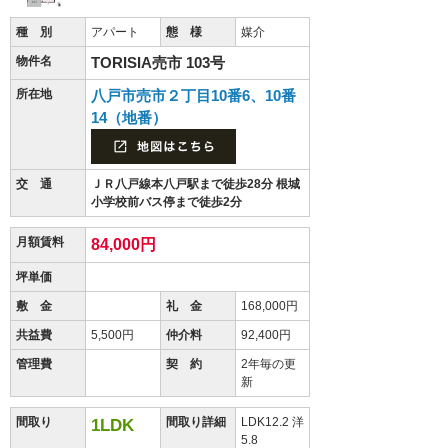
種 別
アパート
態 様
媒介
物件名
TORISIA売市 103号
所在地
八戸市売市２丁目10番6、10番
14（地番）
交 通
ＪＲ八戸線本八戸駅まで徒歩28分 根城
小学校前バス停まで徒歩2分
月額賃料
84,000円
坪単価
敷 金
礼 金
168,000円
共益費
5,500円
仲介料
92,400円
管理費
契 約
2年毎の更
新
間取り
間取り詳細
LDK12.2 洋
1LDK
5.8