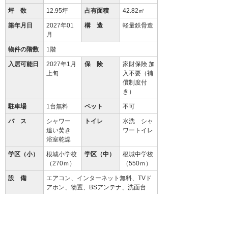
坪 数
12.95坪
占有面積
42.82㎡
築年月日
2027年01
構 造
軽量鉄骨造
月
物件の階数
1階
入居可能日
2027年1月
保 険
家財保険 加
上旬
入不要（補
償制度付
き）
駐車場
1台無料
ペット
不可
バ ス
シャワー
トイレ
水洗 シャ
追い焚き
ワートイレ
浴室乾燥
学区（小）
根城小学校
学区（中）
根城中学校
（270ｍ）
（550ｍ）
設 備
エアコン、インターネット無料、TVド
アホン、物置、BSアンテナ、洗面台
備 考
初回保証料35000円、月額保証料賃料
等総額の１％＋800円/月(その他商品あ
り)