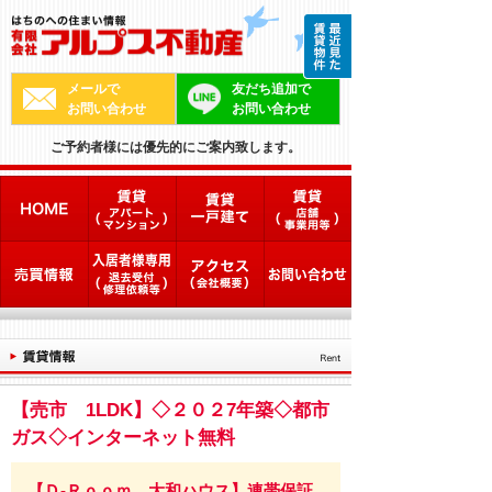
メールで
友だち追加で
お問い合わせ
お問い合わせ
ご予約者様には優先的にご案内致します。
【売市 1LDK】◇２０２7年築◇都市
ガス◇インターネット無料
【Ｄ-Ｒｏｏｍ 大和ハウス】連帯保証