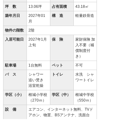
坪 数
13.06坪
占有面積
43.18㎡
築年月日
2027年01
構 造
軽量鉄骨造
月
物件の階数
2階
入居可能日
2027年1月
保 険
家財保険 加
上旬
入不要（補
償制度付
き）
駐車場
1台無料
ペット
不可
バ ス
シャワー
トイレ
水洗 シャ
追い焚き
ワートイレ
浴室乾燥
学区（小）
根城小学校
学区（中）
根城中学校
（270ｍ）
（550ｍ）
設 備
エアコン、インターネット無料、TVド
アホン、物置、BSアンテナ、洗面台
備 考
初回保証料35000円、月額保証料賃料
等総額の１％＋800円/月(その他商品あ
り)