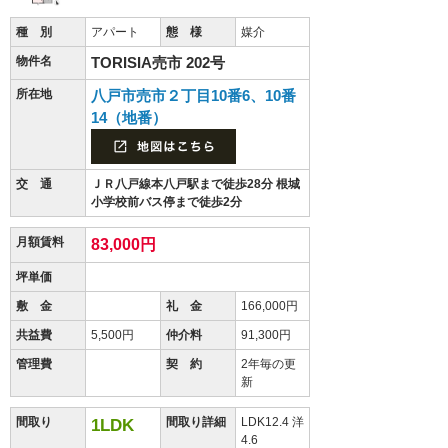
種 別
アパート
態 様
媒介
物件名
TORISIA売市 202号
所在地
八戸市売市２丁目10番6、10番
14（地番）
交 通
ＪＲ八戸線本八戸駅まで徒歩28分 根城
小学校前バス停まで徒歩2分
月額賃料
83,000円
坪単価
敷 金
礼 金
166,000円
共益費
5,500円
仲介料
91,300円
管理費
契 約
2年毎の更
新
間取り
間取り詳細
LDK12.4 洋
1LDK
4.6