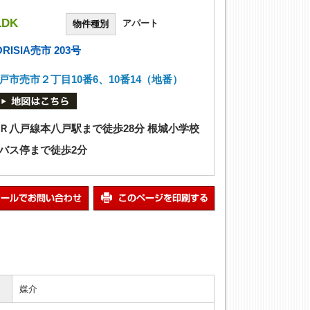
LDK
アパート
物件種別
ORISIA売市 203号
戸市売市２丁目10番6、10番14（地番）
Ｒ八戸線本八戸駅まで徒歩28分 根城小学校
バス停まで徒歩2分
媒介