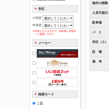
物件の階数
学区
入居可能日
小学区
駐車場
中学区
※目安となりますので、契約前に市役所
バ ス
へご確認ください。
学区（小）
メーカー
設 備
備 考
検索モード
一覧