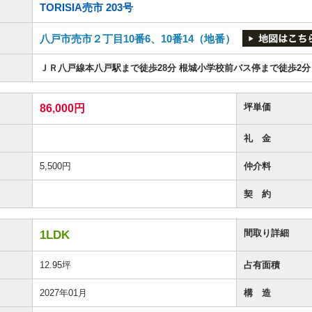
TORISIA売市 203号
八戸市売市２丁目10番6、10番14（地番）
ＪＲ八戸線本八戸駅まで徒歩28分 根城小学校前バス停まで徒歩2分
坪単価
86,000円
礼 金
5,500円
仲介料
契 約
間取り詳細
1LDK
12.95坪
占有面積
2027年01月
構 造