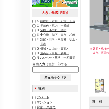
大きい地図で探す
A
桔梗野・市川・石堂・下長
C
長苗代・尻内・一番町
D
沼館・小中野・諏訪
E
中心街（城下・売市・柏崎）
F
類家・田向・中居林・吹上・
長者
G
根城・白山台・田面木
※ 図面と現況
また、実際
H
湊高台・白銀・新井田
N
おいらせ・三沢・十和田等
自由入力
（住所一部でも）
所在地をクリア
種別
アパート
種 別
マンション
貸家一戸建て