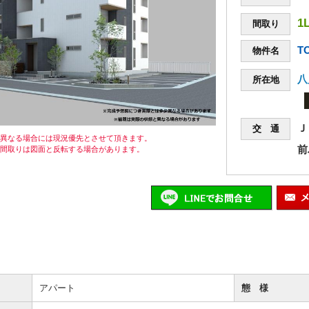
1
間取り
T
物件名
八
所在地
Ｊ
交 通
が異なる場合には現況優先とさせて頂きます。
前
の間取りは図面と反転する場合があります。
アパート
態 様