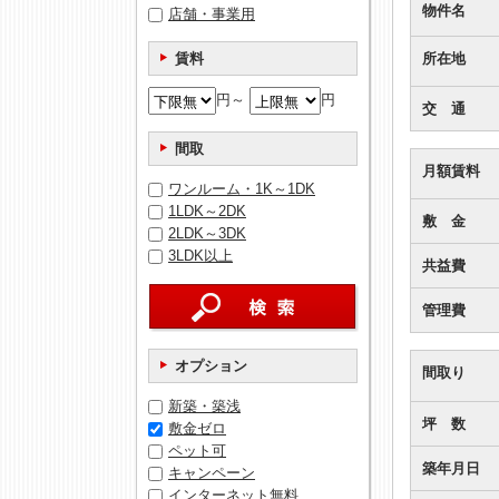
物件名
店舗・事業用
賃料
所在地
円～
円
交 通
間取
月額賃料
ワンルーム・1K～1DK
1LDK～2DK
敷 金
2LDK～3DK
3LDK以上
共益費
管理費
オプション
間取り
新築・築浅
坪 数
敷金ゼロ
ペット可
築年月日
キャンペーン
インターネット無料