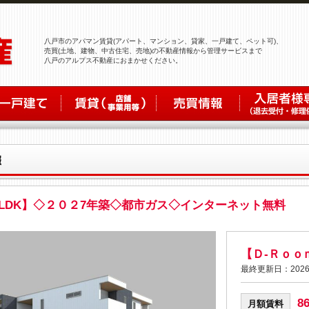
八戸市のアパマン賃貸(アパート、マンション、貸家、一戸建て、ペット可)、
売買(土地、建物、中古住宅、売地)の不動産情報から管理サービスまで
八戸のアルプス不動産におまかせください。
LDK】◇２０２7年築◇都市ガス◇インターネット無料
【Ｄ-Ｒｏ
最終更新日：2026
8
月額賃料