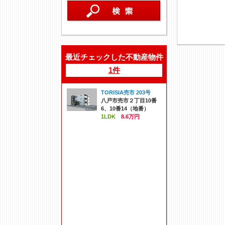
最近チェックした不動産物件
1件
TORISIA売市 203号
八戸市売市２丁目10番
6、10番14（地番）
1LDK
8.6万円