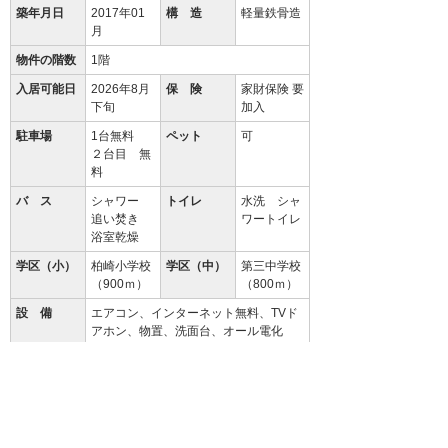
築年月日
2017年01
構 造
軽量鉄骨造
月
物件の階数
1階
入居可能日
2026年8月
保 険
家財保険 要
下旬
加入
駐車場
1台無料
ペット
可
２台目 無
料
バ ス
シャワー
トイレ
水洗 シャ
追い焚き
ワートイレ
浴室乾燥
学区（小）
柏崎小学校
学区（中）
第三中学校
（900ｍ）
（800ｍ）
設 備
エアコン、インターネット無料、TVド
アホン、物置、洗面台、オール電化
備 考
保証料：月額賃料等の2％
クリーニング費 96,800円／安心入居サ
ポート 月額1,320円（税込）