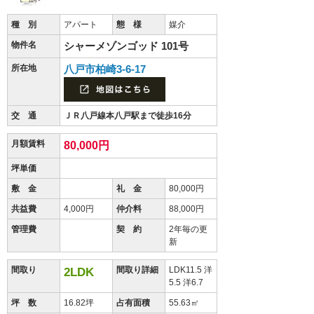
種 別
アパート
態 様
媒介
物件名
シャーメゾンゴッド 101号
所在地
八戸市柏崎3-6-17
交 通
ＪＲ八戸線本八戸駅まで徒歩16分
月額賃料
80,000円
坪単価
敷 金
礼 金
80,000円
共益費
4,000円
仲介料
88,000円
管理費
契 約
2年毎の更
新
間取り
間取り詳細
LDK11.5 洋
2LDK
5.5 洋6.7
坪 数
16.82坪
占有面積
55.63㎡