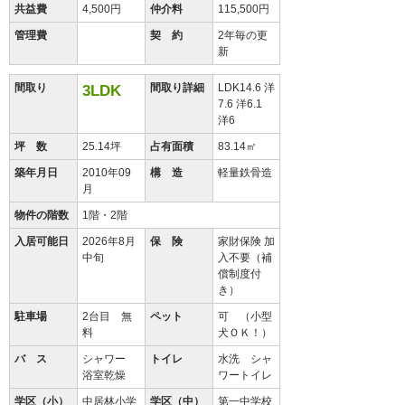
共益費
4,500円
仲介料
115,500円
管理費
契 約
2年毎の更
新
間取り
間取り詳細
LDK14.6 洋
3LDK
7.6 洋6.1
洋6
坪 数
25.14坪
占有面積
83.14㎡
築年月日
2010年09
構 造
軽量鉄骨造
月
物件の階数
1階・2階
入居可能日
2026年8月
保 険
家財保険 加
中旬
入不要（補
償制度付
き）
駐車場
2台目 無
ペット
可 （小型
料
犬ＯＫ！）
バ ス
シャワー
トイレ
水洗 シャ
浴室乾燥
ワートイレ
学区（小）
中居林小学
学区（中）
第一中学校