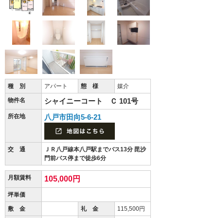
種 別
アパート
態 様
媒介
物件名
シャイニーコート Ｃ 101号
所在地
八戸市田向5-6-21
交 通
ＪＲ八戸線本八戸駅までバス13分 毘沙
門前バス停まで徒歩6分
月額賃料
105,000円
坪単価
敷 金
礼 金
115,500円