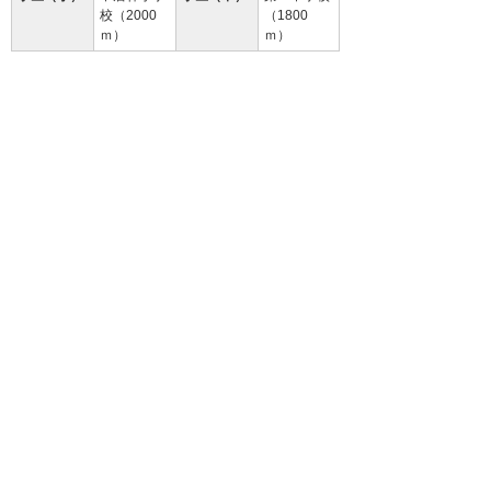
校（2000
（1800
ｍ）
ｍ）
設 備
エアコン、TVドアホン、物置、BSアン
テナ、洗面台、オール電化、蓄熱暖房
備 考
初回保証料35000円、月額保証料賃料
等総額の１％＋800円/月(その他商品あ
り)
クリーニング費 102,850円
94.3
%