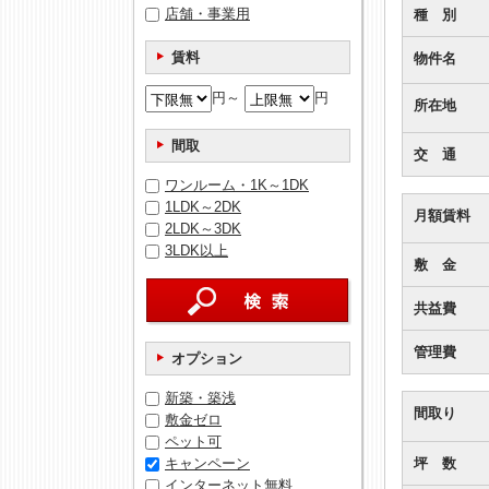
店舗・事業用
種 別
賃料
物件名
円～
円
所在地
間取
交 通
ワンルーム・1K～1DK
1LDK～2DK
月額賃料
2LDK～3DK
3LDK以上
敷 金
共益費
管理費
オプション
新築・築浅
間取り
敷金ゼロ
ペット可
坪 数
キャンペーン
インターネット無料