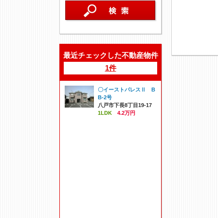
最近チェックした不動産物件
1件
〇イーストパレスⅡ B
B-2号
八戸市下長8丁目19-17
1LDK
4.2万円