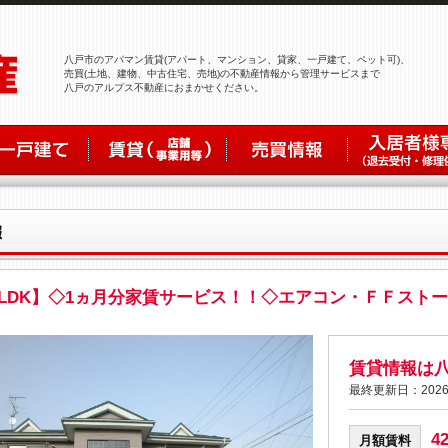
八戸市のアパマン賃貸(アパート、マンション、貸家、一戸建て、ペット可)、
売買(土地、建物、中古住宅、売地)の不動産情報から管理サービスまで
八戸のアルプス不動産におまかせください。
1LDK】◇1ヵ月分家賃サービス！！◇エアコン・ＦＦスト
賃貸情報は
最終更新日：2026
4
月額賃料