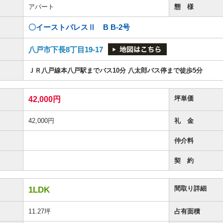
アパート
態 様
〇イーストパレスⅡ B B-2号
八戸市下長8丁目19-17
ＪＲ八戸線本八戸駅までバス10分 八太郎バス停まで徒歩5分
坪単価
42,000円
42,000円
礼 金
仲介料
契 約
間取り詳細
1LDK
11.27坪
占有面積