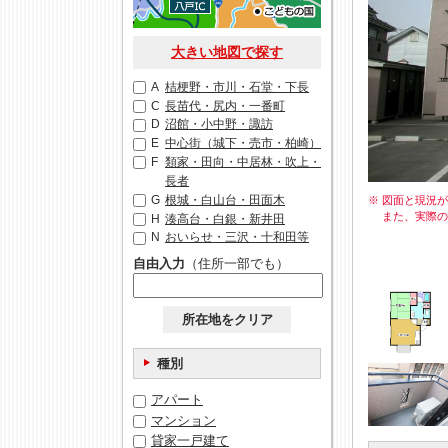
大きい地図で探す
A
桔梗野・市川・石堂・下長
C
長苗代・尻内・一番町
D
沼館・小中野・諏訪
E
中心街（城下・売市・柏崎）
F
類家・田向・中居林・吹上・
長者
G
根城・白山台・田面木
※ 図面と現況
また、実際
H
湊高台・白銀・新井田
N
おいらせ・三沢・十和田等
自由入力
（住所一部でも）
所在地をクリア
種別
アパート
マンション
貸家一戸建て