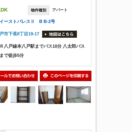
LDK
アパート
物件種別
イーストパレスⅡ B B-2号
戸市下長8丁目19-17
Ｒ八戸線本八戸駅までバス10分 八太郎バス
まで徒歩5分