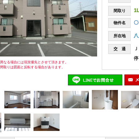
1
間取り
〇
物件名
八
所在地
Ｊ
交 通
停
が異なる場合には現況優先とさせて頂きます。
の間取りは図面と反転する場合があります。