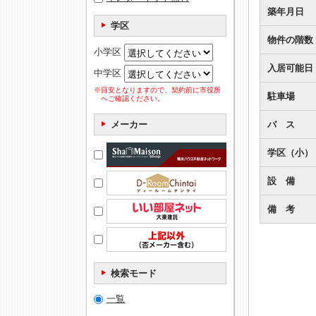
築年月日
学区
物件の階数
小学区
入居可能日
中学区
※目安となりますので、契約前に市役所
駐車場
へご確認ください。
バ ス
メーカー
学区（小）
設 備
備 考
検索モード
一覧