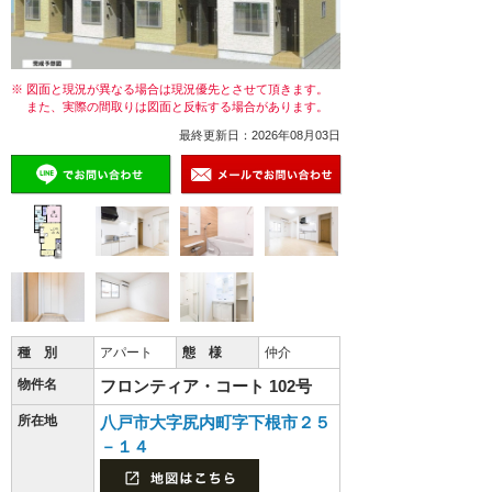
※ 図面と現況が異なる場合は現況優先とさせて頂きます。
また、実際の間取りは図面と反転する場合があります。
最終更新日：2026年08月03日
種 別
アパート
態 様
仲介
物件名
フロンティア・コート 102号
所在地
八戸市大字尻内町字下根市２５
－１４