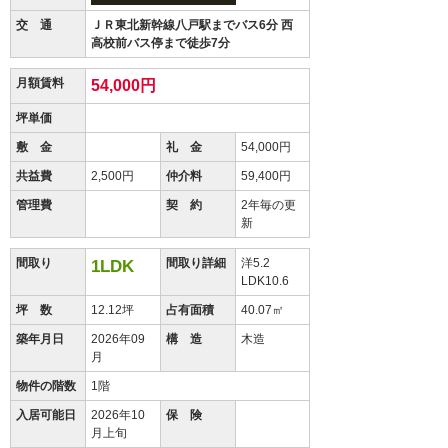
交 通
ＪＲ東北新幹線八戸駅までバス6分 西
高校前バス停まで徒歩7分
月額賃料
54,000円
坪単価
敷 金
礼 金
54,000円
共益費
2,500円
仲介料
59,400円
管理費
契 約
2年毎の更
新
間取り
間取り詳細
洋5.2
1LDK
LDK10.6
坪 数
12.12坪
占有面積
40.07㎡
築年月日
2026年09
構 造
木造
月
物件の階数
1階
入居可能日
2026年10
保 険
月上旬