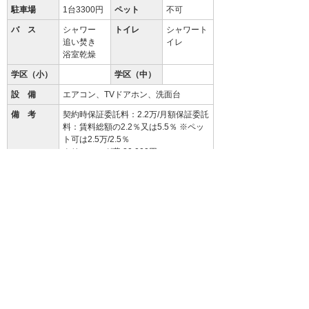
駐車場
1台3300円
ペット
不可
バ ス
シャワー
トイレ
シャワート
追い焚き
イレ
浴室乾燥
学区（小）
学区（中）
設 備
エアコン、TVドアホン、洗面台
備 考
契約時保証委託料：2.2万/月額保証委託
料：賃料総額の2.2％又は5.5％ ※ペッ
ト可は2.5万/2.5％
クリーニング費 80,000円
94.3
%