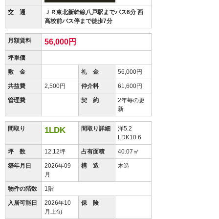
交 通
ＪＲ東北新幹線八戸駅までバス6分 西
高校前バス停まで徒歩7分
月額賃料
56,000円
坪単価
敷 金
礼 金
56,000円
共益費
2,500円
仲介料
61,600円
管理費
契 約
2年毎の更
新
間取り
間取り詳細
洋5.2
1LDK
LDK10.6
坪 数
12.12坪
占有面積
40.07㎡
築年月日
2026年09
構 造
木造
月
物件の階数
1階
入居可能日
2026年10
保 険
月上旬