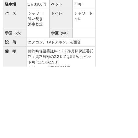
駐車場
1台3300円
ペット
不可
バ ス
シャワー
トイレ
シャワート
追い焚き
イレ
浴室乾燥
学区（小）
学区（中）
設 備
エアコン、TVドアホン、洗面台
備 考
契約時保証委託料：2.2万/月額保証委託
料：賃料総額の2.2％又は5.5％ ※ペッ
ト可は2.5万/2.5％
クリーニング費 80,000円
94.3
%