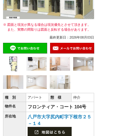
※ 図面と現況が異なる場合は現況優先とさせて頂きます。
また、実際の間取りは図面と反転する場合があります。
最終更新日：2026年08月03日
種 別
アパート
態 様
仲介
物件名
フロンティア・コート 104号
所在地
八戸市大字尻内町字下根市２５
－１４