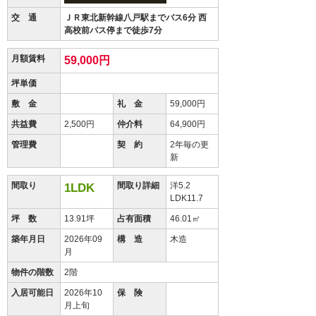
交 通
ＪＲ東北新幹線八戸駅までバス6分 西
高校前バス停まで徒歩7分
月額賃料
59,000円
坪単価
敷 金
礼 金
59,000円
共益費
2,500円
仲介料
64,900円
管理費
契 約
2年毎の更
新
間取り
間取り詳細
洋5.2
1LDK
LDK11.7
坪 数
13.91坪
占有面積
46.01㎡
築年月日
2026年09
構 造
木造
月
物件の階数
2階
入居可能日
2026年10
保 険
月上旬