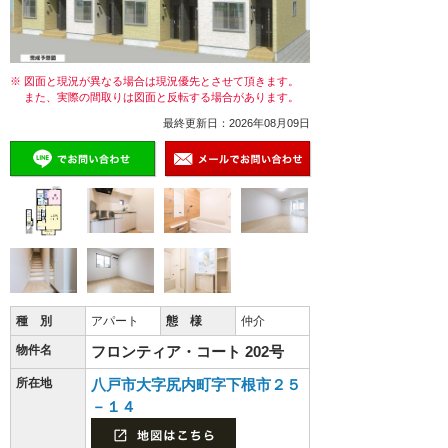
※ 図面と現況が異なる場合は現況優先とさせて頂きます。
また、実際の間取りは図面と反転する場合があります。
最終更新日：2026年08月09日
種 別
アパート
態 様
仲介
物件名
フロンティア・コート 202号
所在地
八戸市大字尻内町字下根市２５
－１４