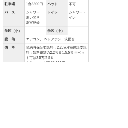
駐車場
1台3300円
ペット
不可
バ ス
シャワー
トイレ
シャワート
追い焚き
イレ
浴室乾燥
学区（小）
学区（中）
設 備
エアコン、TVドアホン、洗面台
備 考
契約時保証委託料：2.2万/月額保証委託
料：賃料総額の2.2％又は5.5％ ※ペッ
ト可は2.5万/2.5％
クリーニング費 80,000円
94.3
%