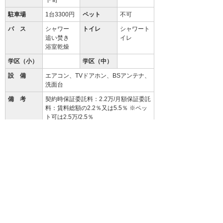
下旬
駐車場
1台3300円
ペット
不可
バ ス
シャワー
トイレ
シャワート
追い焚き
イレ
浴室乾燥
学区（小）
学区（中）
設 備
エアコン、TVドアホン、BSアンテナ、
洗面台
備 考
契約時保証委託料：2.2万/月額保証委託
料：賃料総額の2.2％又は5.5％ ※ペッ
ト可は2.5万/2.5％
クリーニング費 80,000円
94.3
%