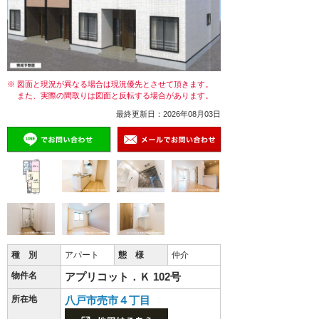
※ 図面と現況が異なる場合は現況優先とさせて頂きます。
また、実際の間取りは図面と反転する場合があります。
最終更新日：2026年08月03日
種 別
アパート
態 様
仲介
物件名
アプリコット．Ｋ 102号
所在地
八戸市売市４丁目