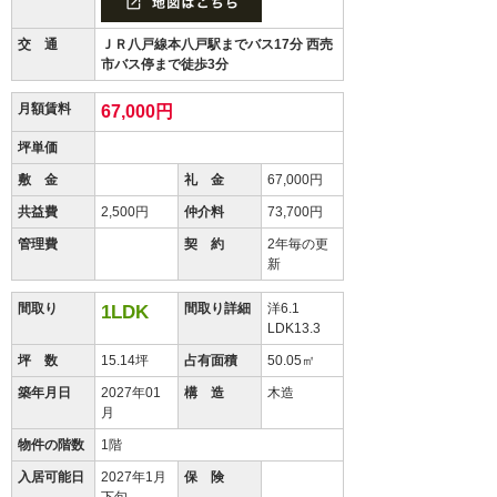
交 通
ＪＲ八戸線本八戸駅までバス17分 西売
市バス停まで徒歩3分
月額賃料
67,000円
坪単価
敷 金
礼 金
67,000円
共益費
2,500円
仲介料
73,700円
管理費
契 約
2年毎の更
新
間取り
間取り詳細
洋6.1
1LDK
LDK13.3
坪 数
15.14坪
占有面積
50.05㎡
築年月日
2027年01
構 造
木造
月
物件の階数
1階
入居可能日
2027年1月
保 険