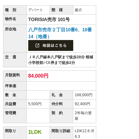
種 別
アパート
態 様
媒介
物件名
TORISIA売市 101号
所在地
八戸市売市２丁目10番6、10番
14（地番）
交 通
ＪＲ八戸線本八戸駅まで徒歩28分 根城
小学校前バス停まで徒歩2分
月額賃料
84,000円
坪単価
敷 金
礼 金
168,000円
共益費
5,500円
仲介料
92,400円
管理費
契 約
2年毎の更
新
間取り
間取り詳細
LDK12.8 洋
1LDK
6.3