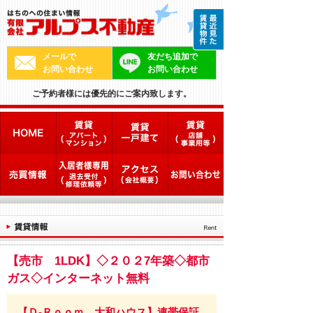
メールで
友だち追加で
お問い合わせ
お問い合わせ
ご予約者様には優先的にご案内致します。
【売市 1LDK】◇２０２7年築◇都市
ガス◇インターネット無料
【Ｄ-Ｒｏｏｍ 大和ハウス】連帯保証