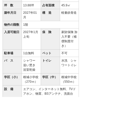
坪 数
13.88坪
占有面積
45.9㎡
築年月日
2027年01
構 造
軽量鉄骨造
月
物件の階数
1階
入居可能日
2027年1月
保 険
家財保険 加
上旬
入不要（補
償制度付
き）
駐車場
1台無料
ペット
不可
バ ス
シャワー
トイレ
水洗 シャ
追い焚き
ワートイレ
浴室乾燥
学区（小）
根城小学校
学区（中）
根城中学校
（270ｍ）
（550ｍ）
設 備
エアコン、インターネット無料、TVド
アホン、物置、BSアンテナ、洗面台
備 考
初回保証料35000円、月額保証料賃料
等総額の１％＋800円/月(その他商品あ
り)