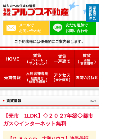
メールで
友だち追加で
お問い合わせ
お問い合わせ
ご予約者様には優先的にご案内致します。
【売市 1LDK】◇２０２7年築◇都市
ガス◇インターネット無料
【Ｄ-Ｒｏｏｍ 大和ハウス】連帯保証