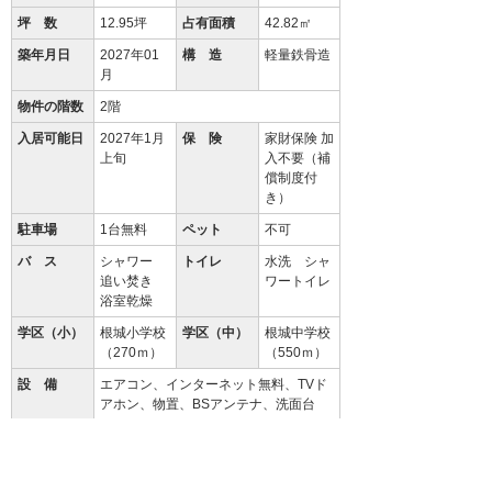
坪 数
12.95坪
占有面積
42.82㎡
築年月日
2027年01
構 造
軽量鉄骨造
月
物件の階数
2階
入居可能日
2027年1月
保 険
家財保険 加
上旬
入不要（補
償制度付
き）
駐車場
1台無料
ペット
不可
バ ス
シャワー
トイレ
水洗 シャ
追い焚き
ワートイレ
浴室乾燥
学区（小）
根城小学校
学区（中）
根城中学校
（270ｍ）
（550ｍ）
設 備
エアコン、インターネット無料、TVド
アホン、物置、BSアンテナ、洗面台
備 考
初回保証料35000円、月額保証料賃料
等総額の１％＋800円/月(その他商品あ
り)