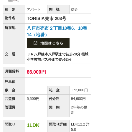
種 別
アパート
態 様
媒介
物件名
TORISIA売市 203号
所在地
八戸市売市２丁目10番6、10番
14（地番）
交 通
ＪＲ八戸線本八戸駅まで徒歩28分 根城
小学校前バス停まで徒歩2分
月額賃料
86,000円
坪単価
敷 金
礼 金
172,000円
共益費
5,500円
仲介料
94,600円
管理費
契 約
2年毎の更
新
間取り
間取り詳細
LDK12.2 洋
1LDK
5.8