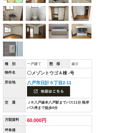
種 別
一戸建て
態 様
媒介
物件名
〇メゾントウゴＡ棟 -号
所在地
八戸市日計５丁目2-11
交 通
ＪＲ八戸線本八戸駅までバス11分 根岸
バス停まで徒歩4分
月額賃料
60,000円
坪単価