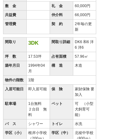
敷 金
礼 金
60,000円
共益費
仲介料
66,000円
管理費
契 約
2年毎の更
新
間取り
間取り詳細
DK6 和6 洋
3DK
6 洋6
坪 数
17.53坪
占有面積
57.96㎡
築年月日
1994年04
構 造
木造
月
物件の階数
1階
入居可能日
即入居可能
保 険
家財保険 要
加入
駐車場
1台無料
ペット
可 （小型
２台目 無
犬飼育可
料
能）
バ ス
シャワー
トイレ
水洗
学区（小）
根岸小学校
学区（中）
北稜中学校
（200ｍ）
（800ｍ）