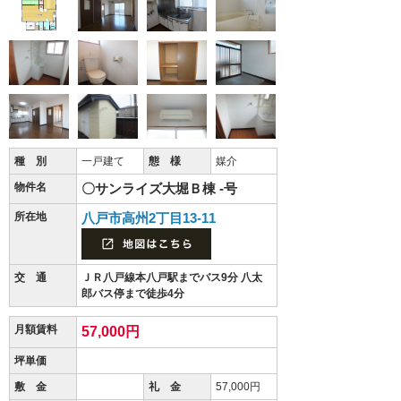
種 別
一戸建て
態 様
媒介
物件名
〇サンライズ大堀Ｂ棟 -号
所在地
八戸市高州2丁目13-11
交 通
ＪＲ八戸線本八戸駅までバス9分 八太
郎バス停まで徒歩4分
月額賃料
57,000円
坪単価
敷 金
礼 金
57,000円