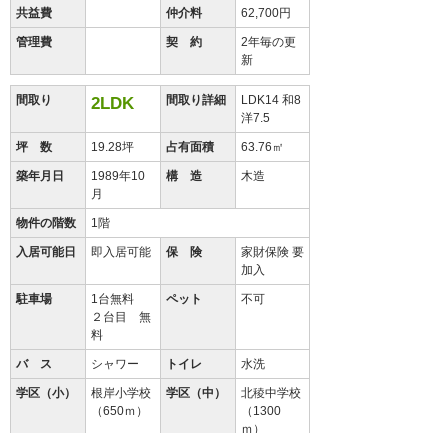
共益費
仲介料
62,700円
管理費
契 約
2年毎の更
新
間取り
間取り詳細
LDK14 和8
2LDK
洋7.5
坪 数
19.28坪
占有面積
63.76㎡
築年月日
1989年10
構 造
木造
月
物件の階数
1階
入居可能日
即入居可能
保 険
家財保険 要
加入
駐車場
1台無料
ペット
不可
２台目 無
料
バ ス
シャワー
トイレ
水洗
学区（小）
根岸小学校
学区（中）
北稜中学校
（650ｍ）
（1300
ｍ）