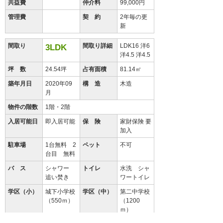
共益費
仲介料
99,000円
管理費
契 約
2年毎の更
新
間取り
間取り詳細
LDK16 洋6
3LDK
洋4.5 洋4.5
坪 数
24.54坪
占有面積
81.14㎡
築年月日
2020年09
構 造
木造
月
物件の階数
1階・2階
入居可能日
即入居可能
保 険
家財保険 要
加入
駐車場
1台無料 2
ペット
不可
台目 無料
バ ス
シャワー
トイレ
水洗 シャ
追い焚き
ワートイレ
学区（小）
城下小学校
学区（中）
第二中学校
（550ｍ）
（1200
ｍ）