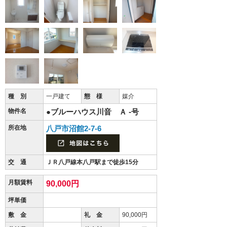
種 別
一戸建て
態 様
媒介
物件名
●ブルーハウス川音 Ａ -号
所在地
八戸市沼館2-7-6
交 通
ＪＲ八戸線本八戸駅まで徒歩15分
月額賃料
90,000円
坪単価
敷 金
礼 金
90,000円