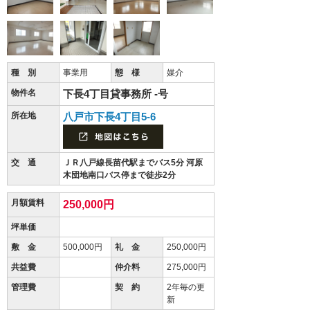
種 別
事業用
態 様
媒介
物件名
下長4丁目貸事務所 -号
所在地
八戸市下長4丁目5-6
交 通
ＪＲ八戸線長苗代駅までバス5分 河原
木団地南口バス停まで徒歩2分
月額賃料
250,000円
坪単価
敷 金
500,000円
礼 金
250,000円
共益費
仲介料
275,000円
管理費
契 約
2年毎の更
新