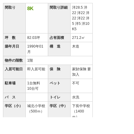
間取り
間取り詳細
洋28.5 洋
8K
22 洋22 洋
22 洋22 洋
5 洋5 洋10
K5
坪 数
82.03坪
占有面積
271.2㎡
築年月日
1990年01
構 造
木造
月
物件の階数
1階
入居可能日
即入居可能
保 険
家財保険 要
加入
駐車場
1台無料
ペット
不可
10台可
バ ス
トイレ
水洗
学区（小）
城北小学校
学区（中）
下長中学校
（500ｍ）
（1400
ｍ）
設 備