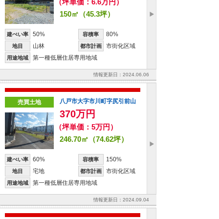
（坪単価：6.6万円）
150㎡（45.3坪）
50%
80%
建ぺい率
容積率
山林
市街化区域
地目
都市計画
第一種低層住居専用地域
用途地域
情報更新日：2024.06.06
八戸市大字市川町字尻引前山
売買土地
370万円
（坪単価：5万円）
246.70㎡（74.62坪）
60%
150%
建ぺい率
容積率
宅地
市街化区域
地目
都市計画
第一種低層住居専用地域
用途地域
情報更新日：2024.09.04