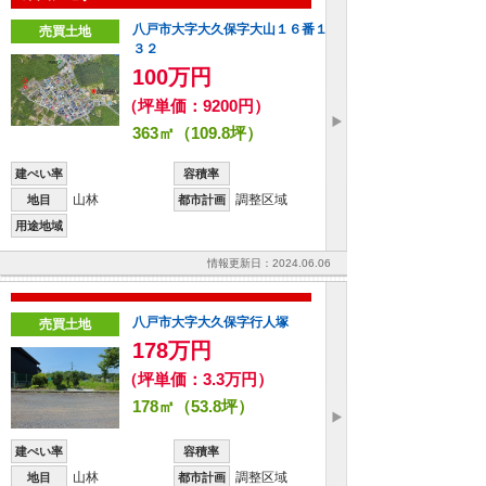
八戸市大字大久保字大山１６番１
売買土地
３２
100万円
（坪単価：9200円）
363㎡（109.8坪）
建ぺい率
容積率
山林
調整区域
地目
都市計画
用途地域
情報更新日：2024.06.06
八戸市大字大久保字行人塚
売買土地
178万円
（坪単価：3.3万円）
178㎡（53.8坪）
建ぺい率
容積率
山林
調整区域
地目
都市計画