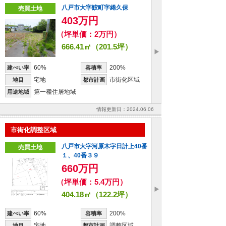
八戸市大字鮫町字綣久保
売買土地
403万円
（坪単価：2万円）
666.41㎡（201.5坪）
60%
200%
建ぺい率
容積率
宅地
市街化区域
地目
都市計画
第一種住居地域
用途地域
情報更新日：2024.06.06
市街化調整区域
八戸市大字河原木字日計上40番
売買土地
１、40番３９
660万円
（坪単価：5.4万円）
404.18㎡（122.2坪）
60%
200%
建ぺい率
容積率
宅地
調整区域
地目
都市計画