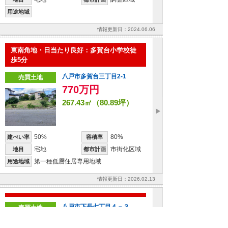
用途地域
情報更新日：2024.06.06
東南角地・日当たり良好：多賀台小学校徒
歩5分
八戸市多賀台三丁目2-1
売買土地
770万円
267.43㎡（80.89坪）
50%
80%
建ぺい率
容積率
宅地
市街化区域
地目
都市計画
第一種低層住居専用地域
用途地域
情報更新日：2026.02.13
八戸市下長七丁目４－３
売買土地
1,260万円