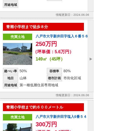
用途地域
情報更新日：2024.06.06
青潮小学校まで徒歩８分
八戸市大字新井田字塩入６番５６
売買土地
250万円
（坪単価：5.6万円）
149㎡（45坪）
50%
80%
建ぺい率
容積率
山林
市街化区域
地目
都市計画
第一種低層住居専用地域
用途地域
情報更新日：2024.06.06
青潮小学校まで約６００メートル
八戸市大字新井田字塩入6番５４
売買土地
300万円