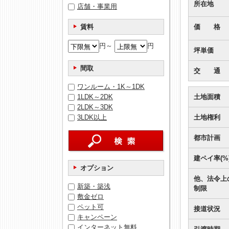
所在地
店舗・事業用
賃料
価 格
円～
円
坪単価
間取
交 通
ワンルーム・1K～1DK
1LDK～2DK
土地面積
2LDK～3DK
3LDK以上
土地権利
都市計画
建ペイ率(%
オプション
他、法令上
新築・築浅
制限
敷金ゼロ
ペット可
接道状況
キャンペーン
インターネット無料