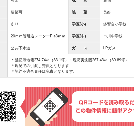
相談
現 況
更地
建築可
眺 望
良好
あり
学区(小)
多賀台小学校
20ｍｍ管引込メーターPie3ｍｍ
学区(中)
市川中学校
公共下水道
ガ ス
LPガス
＊登記簿地籍274.74㎡（83.1坪）・現況実測図267.43㎡（80.89坪）
＊現況での引渡し売買となります。
＊契約不適合責任は免責となります。