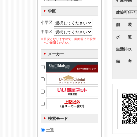
引渡時期
学区
建築可/不可
小学区
舗 装
中学区
水 道
※目安となりますので、契約前に市役所
へご確認ください。
生活排水
メーカー
備 考
検索モード
一覧