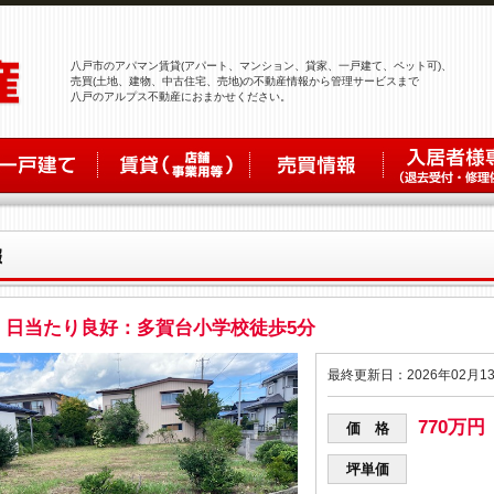
八戸市のアパマン賃貸(アパート、マンション、貸家、一戸建て、ペット可)、
売買(土地、建物、中古住宅、売地)の不動産情報から管理サービスまで
八戸のアルプス不動産におまかせください。
・日当たり良好：多賀台小学校徒歩5分
最終更新日：2026年02月1
770万円
価 格
坪単価