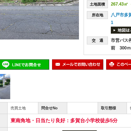
267.43㎡
土地面積
八戸市多賀
所在地
1
市営バス
交 通
前 300ｍ
売買土地
問合せNo
取引態様
東南角地・日当たり良好：多賀台小学校徒歩5分