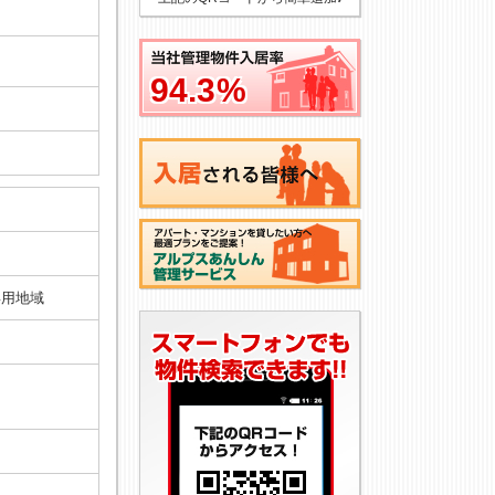
94.3
94.3
%
%
専用地域