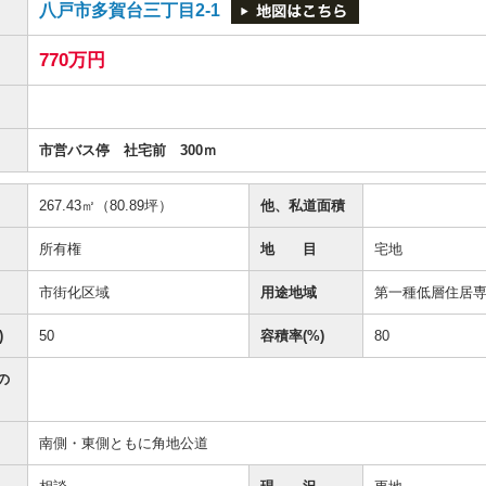
八戸市多賀台三丁目2-1
770万円
市営バス停 社宅前 300ｍ
267.43㎡（80.89坪）
他、私道面積
所有権
地 目
宅地
市街化区域
用途地域
第一種低層住居
)
50
容積率(%)
80
の
南側・東側ともに角地公道