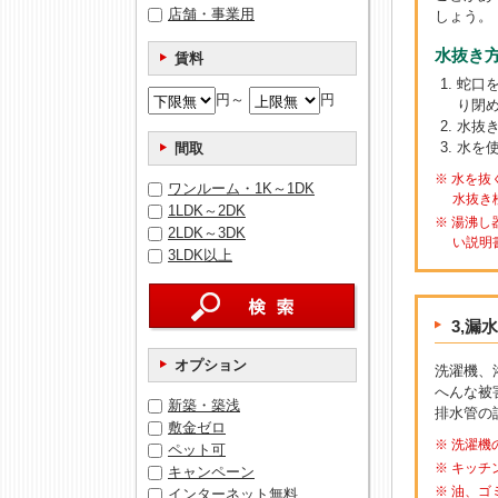
店舗・事業用
しょう。
水抜き
賃料
蛇口
円～
円
り閉
水抜
水を
間取
※ 水を
ワンルーム・1K～1DK
水抜き
1LDK～2DK
※ 湯沸
2LDK～3DK
い説明
3LDK以上
3,漏水
オプション
洗濯機、
へんな被
新築・築浅
排水管の
敷金ゼロ
※ 洗濯
ペット可
※ キッ
キャンペーン
※ 油、
インターネット無料