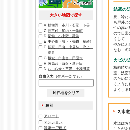
結露の
大きい地図で探す
夏、冷た
も戸外と
A
桔梗野・市川・石堂・下長
性の高い
C
長苗代・尻内・一番町
ので日常
D
沼館・小中野・諏訪
くして、
E
中心街（城下・売市・柏崎）
やかにふ
F
類家・田向・中居林・吹上・
なお、冬
長者
G
根城・白山台・田面木
カビの
H
湊高台・白銀・新井田
梅雨時や
N
おいらせ・三沢・十和田等
室、洗面
自由入力
（住所一部でも）
のために
くように
よくしま
所在地をクリア
種別
2,水
アパート
マンション
水道はお
貸家一戸建て
ことがあ