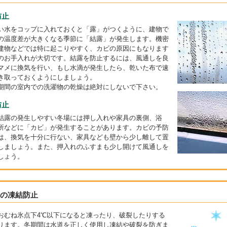
防止
い水をコップに入れておくと「露」がつくように、建物で
の温度差が大きくなる季節に「結露」が発生します。機密
建物などでは特に起こりやすく、カビの原因にもなります
のお手入れが大切です。結露を防止するには、風通しを良
マメに換気を行い、もし水滴が発生したら、乾いた布で速
き取っておくようにしましょう。
期間の室内での洗濯物の乾燥は絶対にしないで下さい。
防止
結露の発生しやすい冬場には押し入れや家具の裏側、浴
所などに「カビ」が発生することがあります。カビの予防
は、換気を十分に行ない、家具なども壁から少し離して置
しましょう。また、押入れのふすまも少し開けて風通しを
しょう。
道の凍結防止
おむね氷点下4℃以下になると凍ったり、破裂したりする
ります。冬期間は水道を正しく使用し凍結や破裂を防ぎま