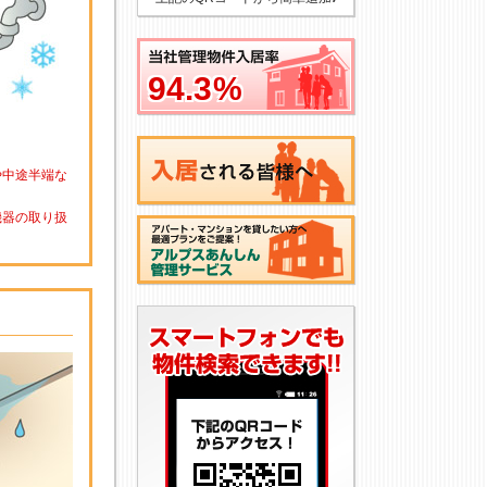
94.3
94.3
%
%
や中途半端な
機器の取り扱