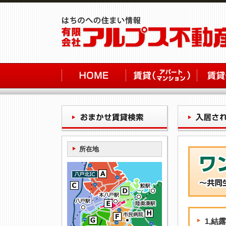
所在地
1,結