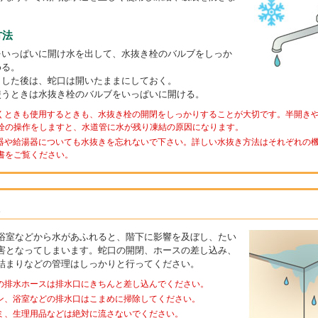
方法
をいっぱいに開け水を出して、水抜き栓のバルブをしっか
める。
きした後は、蛇口は開いたままにしておく。
使うときは水抜き栓のバルブをいっぱいに開ける。
抜くときも使用するときも、水抜き栓の開閉をしっかりすることが大切です。半開き
栓の操作をしますと、水道管に水が残り凍結の原因になります。
し器や給湯器についても水抜きを忘れないで下さい。詳しい水抜き方法はそれぞれの
書をご覧ください。
浴室などから水があふれると、階下に影響を及ぼし、たい
害となってしまいます。蛇口の開閉、ホースの差し込み、
詰まりなどの管理はしっかりと行ってください。
機の排水ホースは排水口にきちんと差し込んでください。
チン、浴室などの排水口はこまめに掃除してください。
ゴミ、生理用品などは絶対に流さないでください。