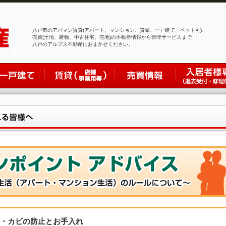
八戸市のアパマン賃貸(アパート、マンション、貸家、一戸建て、ペット可)、
売買(土地、建物、中古住宅、売地)の不動産情報から管理サービスまで
八戸のアルプス不動産におまかせください。
露・カビの防止とお手入れ