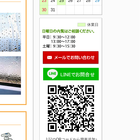
23
24
25
26
27
28
29
30
31
休業日
上記のQRコードから簡単追加♪