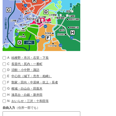
A
桔梗野・市川・石堂・下長
C
長苗代・尻内・一番町
D
沼館・小中野・諏訪
E
中心街（城下・売市・柏崎）
F
類家・田向・中居林・吹上・長者
G
根城・白山台・田面木
H
湊高台・白銀・新井田
N
おいらせ・三沢・十和田等
自由入力
（住所一部でも）