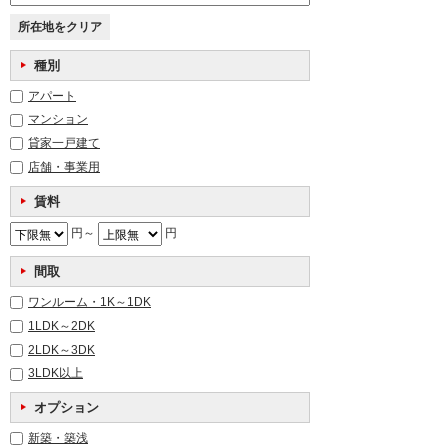
所在地をクリア
種別
アパート
マンション
貸家一戸建て
店舗・事業用
賃料
円～
円
間取
ワンルーム・1K～1DK
1LDK～2DK
2LDK～3DK
3LDK以上
オプション
新築・築浅