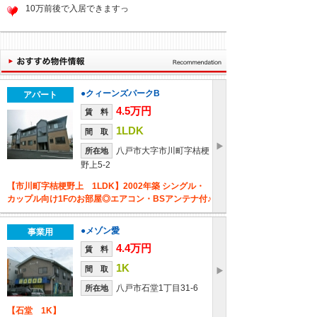
10万前後で入居できますっ
●クィーンズパークB
アパート
4.5万円
賃 料
1LDK
間 取
八戸市大字市川町字桔梗
所在地
野上5-2
【市川町字桔梗野上 1LDK】2002年築 シングル・
カップル向け1Fのお部屋◎エアコン・BSアンテナ付♪
●メゾン愛
事業用
4.4万円
賃 料
1K
間 取
八戸市石堂1丁目31-6
所在地
【石堂 1K】