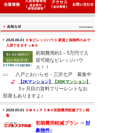
2026.06.01
☆★ビレッジハウス 家賃と保険料のみで
入居できますっ★☆
初期費用約1～5万円で入
居可能なビレッジハウ
ス！！
八戸とおいらせ・三沢七戸 募集中
【2Kマンション】
【3DKマンション】
3ヶ月目の賃料フリーレントなお
部屋もありますよ♪
2026.05.01
☆★ＡＬＰＳ★☆初期費用軽減プラン特
集
初期費用軽減プラン
⇒
対
象物件♪