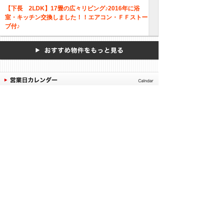
【下長 2LDK】17畳の広々リビング♪2016年に浴
室・キッチン交換しました！！エアコン・ＦＦストー
ブ付♪
2026年08月
日曜日の内覧はご相談
日
月
火
水
木
金
土
ください。
休業日
1
平日：9:30～12:00
2
3
4
5
6
7
8
13:00～17:00
9
10
11
12
13
14
15
土 ：9:30～15:30
16
17
18
19
20
21
22
ご予約者様には優先的
23
24
25
26
27
28
29
にご案内致します。
30
31