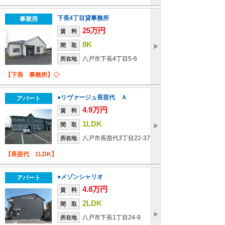
下長4丁目貸事務所
事業用
25万円
賃 料
8K
間 取
八戸市下長4丁目5-6
所在地
【下長 事務所】◇
●リヴァージュ長苗代 Ａ
アパート
4.9万円
賃 料
1LDK
間 取
八戸市長苗代3丁目22-37
所在地
【長苗代 1LDK】
●メゾンシャリオ
アパート
4.8万円
賃 料
2LDK
間 取
八戸市下長1丁目24-9
所在地