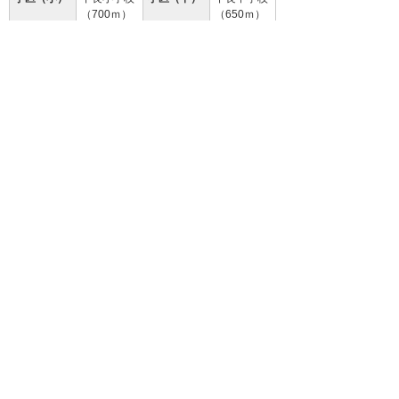
（700ｍ）
（650ｍ）
設 備
エアコン、物置、洗面台、ＦＦ暖房
（灯油）
備 考
保証会社と保証委託契約（別途保証料
必要）が必要です。
クリーニング費 70,000円
94.3
%