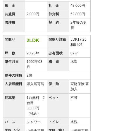
敷 金
礼 金
48,000円
共益費
2,000円
仲介料
52,800円
管理費
契 約
2年毎の更
新
間取り
間取り詳細
LDK17.25
2LDK
和8 和6
坪 数
20.26坪
占有面積
67㎡
築年月日
1992年03
構 造
木造
月
物件の階数
2階
入居可能日
即入居可能
保 険
家財保険 要
加入
駐車場
1台無料 2
ペット
不可
台目
3,300円
（税込）
バ ス
シャワー
トイレ
水洗
学区（小）
下長小学校
学区（中）
下長中学校