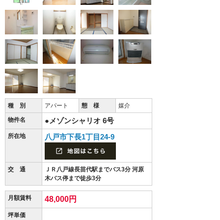
種 別
アパート
態 様
媒介
物件名
●メゾンシャリオ 6号
所在地
八戸市下長1丁目24-9
交 通
ＪＲ八戸線長苗代駅までバス3分 河原
木バス停まで徒歩3分
月額賃料
48,000円
坪単価