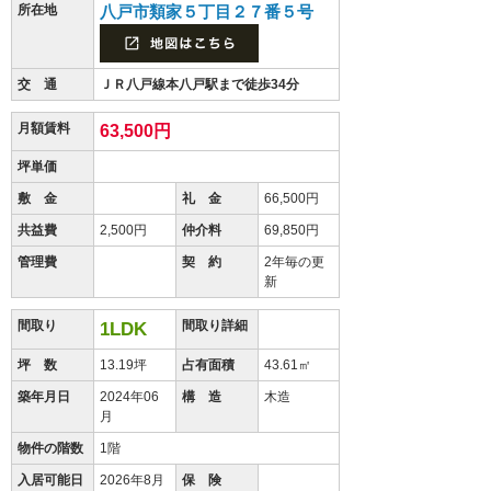
所在地
八戸市類家５丁目２７番５号
交 通
ＪＲ八戸線本八戸駅まで徒歩34分
月額賃料
63,500円
坪単価
敷 金
礼 金
66,500円
共益費
2,500円
仲介料
69,850円
管理費
契 約
2年毎の更
新
間取り
間取り詳細
1LDK
坪 数
13.19坪
占有面積
43.61㎡
築年月日
2024年06
構 造
木造
月
物件の階数
1階
入居可能日
2026年8月
保 険