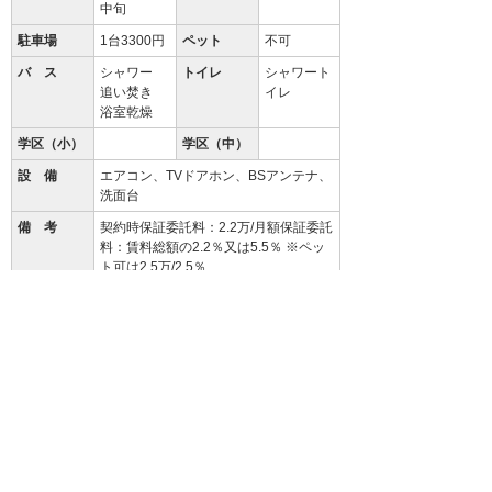
中旬
駐車場
1台3300円
ペット
不可
バ ス
シャワー
トイレ
シャワート
追い焚き
イレ
浴室乾燥
学区（小）
学区（中）
設 備
エアコン、TVドアホン、BSアンテナ、
洗面台
備 考
契約時保証委託料：2.2万/月額保証委託
料：賃料総額の2.2％又は5.5％ ※ペッ
ト可は2.5万/2.5％
クリーニング費 80,000円
94.3
%