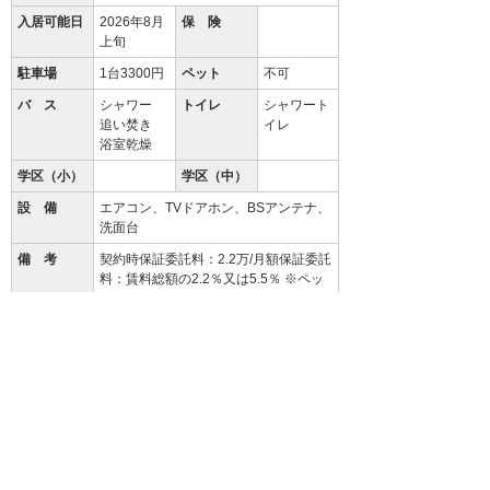
入居可能日
2026年8月
保 険
上旬
駐車場
1台3300円
ペット
不可
バ ス
シャワー
トイレ
シャワート
追い焚き
イレ
浴室乾燥
学区（小）
学区（中）
設 備
エアコン、TVドアホン、BSアンテナ、
洗面台
備 考
契約時保証委託料：2.2万/月額保証委託
料：賃料総額の2.2％又は5.5％ ※ペッ
ト可は2.5万/2.5％
クリーニング費 80,000円
94.3
%