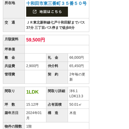
所在地
十和田市東三番町３５番５０号
交 通
ＪＲ東北新幹線七戸十和田駅までバス
37分 三丁目バス停まで徒歩8分
月額賃料
59,500円
坪単価
敷 金
礼 金
66,000円
共益費
2,900円
仲介料
65,450円
管理費
契 約
2年毎の更
新
間取り
間取り詳細
洋6.1
1LDK
LDK13.3
坪 数
15.12坪
占有面積
50.01㎡
築年月日
2024年01
構 造
木造
月
物件の階数
1階