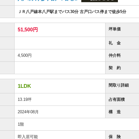
ＪＲ八戸線本八戸駅までバス30分 古戸口バス停まで徒歩5分
坪単価
51,500円
礼 金
4,500円
仲介料
契 約
間取り詳細
1LDK
13.19坪
占有面積
2024年08月
構 造
1階
即入居可能
保 険