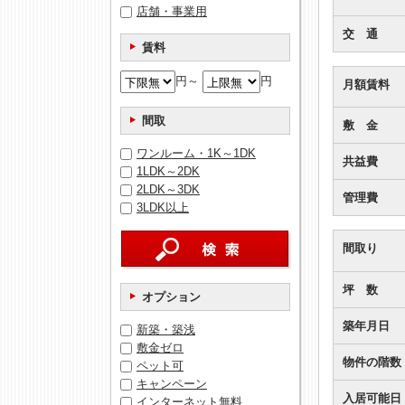
店舗・事業用
交 通
賃料
円～
円
月額賃料
間取
敷 金
ワンルーム・1K～1DK
共益費
1LDK～2DK
2LDK～3DK
管理費
3LDK以上
間取り
坪 数
オプション
築年月日
新築・築浅
敷金ゼロ
物件の階数
ペット可
キャンペーン
入居可能日
インターネット無料