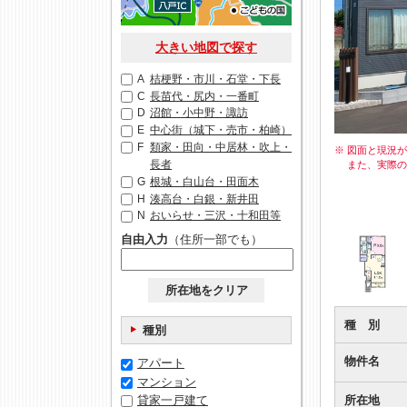
大きい地図で探す
A
桔梗野・市川・石堂・下長
C
長苗代・尻内・一番町
D
沼館・小中野・諏訪
E
中心街（城下・売市・柏崎）
F
類家・田向・中居林・吹上・
※ 図面と現況
長者
また、実際
G
根城・白山台・田面木
H
湊高台・白銀・新井田
N
おいらせ・三沢・十和田等
自由入力
（住所一部でも）
所在地をクリア
種 別
種別
物件名
アパート
マンション
貸家一戸建て
所在地