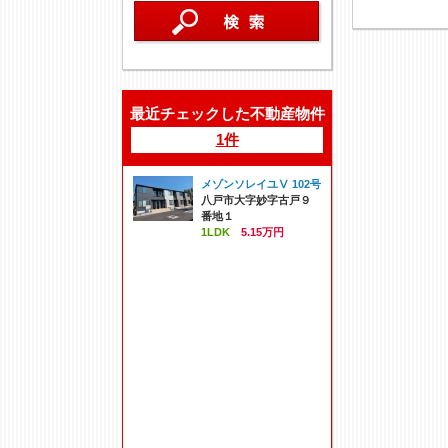
最近チェックした不動産物件
1件
メゾンソレイユⅤ 102号
八戸市大字妙字古戸９
番地１
1LDK
5.15万円