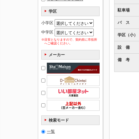
駐車場
学区
バ ス
小学区
中学区
学区（小）
※目安となりますので、契約前に市役所
へご確認ください。
設 備
メーカー
備 考
検索モード
一覧