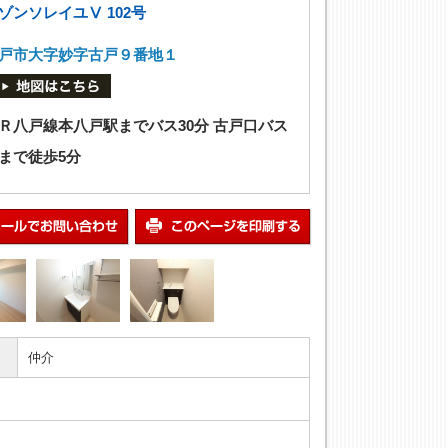
ゾンソレイユⅤ 102号
戸市大字妙字古戸９番地１
Ｒ八戸線本八戸駅までバス30分 古戸口バス
まで徒歩5分
仲介