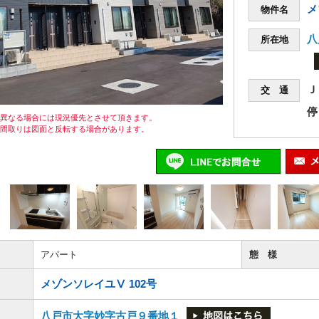
メ
物件名
八
所在地
Ｊ
交 通
停
が異なる場合には現況優先とさせて頂きます。
の間取りは図面と反転する場合があります。
アパート
態 様
メゾンソレイユⅤ 102号
八戸市大字妙字古戸９番地１