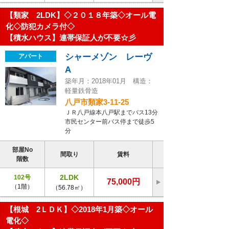
【類家 2LDK】◇２０１８年築◇オール電
化◇防犯カメラ付◇
【積水ハウス】連帯保証人が不要☆彡
シャーメゾン レーヴ
アパート
A
築年月：2018年01月 構造：
軽量鉄骨造
八戸市類家3-11-25
ＪＲ八戸線本八戸駅までバス13分
市民センター前バス停まで徒歩5
分
部屋No
間取り
賃料
階数
2LDK
102号
75,000円
（1階）
（56.78㎡）
【根城 2ＬＤＫ】◇2018年1月築◇オール
電化◇