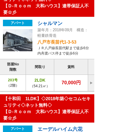
【Ｄ-Ｒｏｏｍ 大和ハウス】連帯保証人不
要☆彡
シャルマン
アパート
築年月：2018年09月 構造：
軽量鉄骨造
八戸市長苗代1-3-53
ＪＲ八戸線長苗代駅まで徒歩6分
内舟渡バス停まで徒歩6分
部屋No
間取り
賃料
階数
2LDK
203号
70,000円
（2階）
（54.21㎡）
【十和田 1LDK】◇2018年築◇セコムセキ
ュリティ◇ネット無料◇
【Ｄ-Ｒｏｏｍ 大和ハウス】連帯保証人不
要☆彡
エーデルハイム六花
アパート