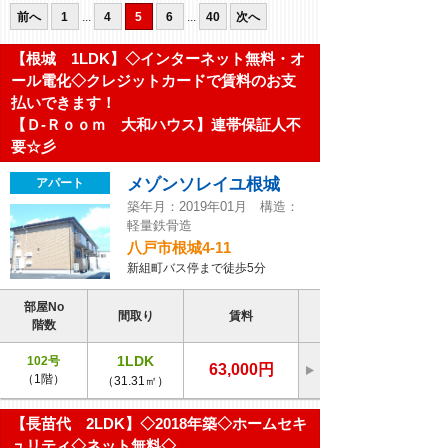
前へ
1
...
4
5
6
...
40
次へ
【根城 1LDK】◇インターネット無料・オ
ール電化◇クレジットカードで賃料のお支
払いできます！
【Ｄ-Ｒｏｏｍ 大和ハウス】連帯保証人不
要☆彡
メゾンソレイユ根城
アパート
築年月：2019年01月 構造：
軽量鉄骨造
八戸市根城4-11
新組町バス停まで徒歩5分
部屋No
間取り
賃料
階数
1LDK
102号
63,000円
（1階）
（31.31㎡）
【長苗代 2LDK】◇2018年築◇ホームセキ
ュリティ◇ネット無料◇