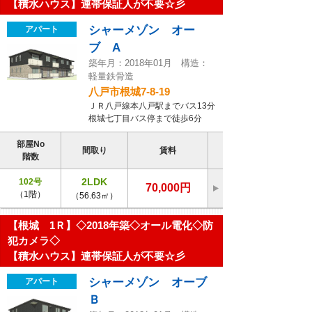
【積水ハウス】連帯保証人が不要☆彡
シャーメゾン オー
アパート
ブ A
築年月：2018年01月 構造：
軽量鉄骨造
八戸市根城7-8-19
ＪＲ八戸線本八戸駅までバス13分
根城七丁目バス停まで徒歩6分
部屋No
間取り
賃料
階数
2LDK
102号
70,000円
（1階）
（56.63㎡）
【根城 1Ｒ】◇2018年築◇オール電化◇防
犯カメラ◇
【積水ハウス】連帯保証人が不要☆彡
シャーメゾン オーブ
アパート
Ｂ