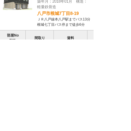
築年月：2018年01月 構造：
軽量鉄骨造
八戸市根城7丁目8-19
ＪＲ八戸線本八戸駅までバス13分
根城七丁目バス停まで徒歩6分
部屋No
間取り
賃料
階数
1R
101号
52,000円
（1階）
（32.98㎡）
【江陽 2ＬＤＫ】◇2017年築◇ペット可
【Ｄ-Ｒｏｏｍ 大和ハウス】連帯保証人不
要☆彡
コレサ
アパート
築年月：2017年09月 構造：
軽量鉄骨造
八戸市江陽5-26-17
ＪＲ八戸線小中野駅まで徒歩16分
部屋No