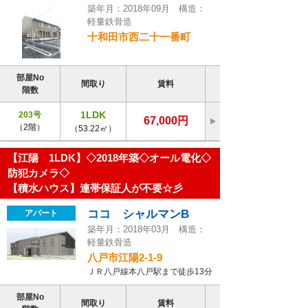
築年月：2018年09月 構造：
軽量鉄骨造
十和田市西二十一番町
部屋No
間取り
賃料
階数
1LDK
203号
67,000円
（2階）
（53.22㎡）
【江陽 1LDK】◇2018年築◇オール電化◇
防犯カメラ◇
【積水ハウス】連帯保証人が不要☆彡
ココ シャルマンB
アパート
築年月：2018年03月 構造：
軽量鉄骨造
八戸市江陽2-1-9
ＪＲ八戸線本八戸駅まで徒歩13分
部屋No
間取り
賃料