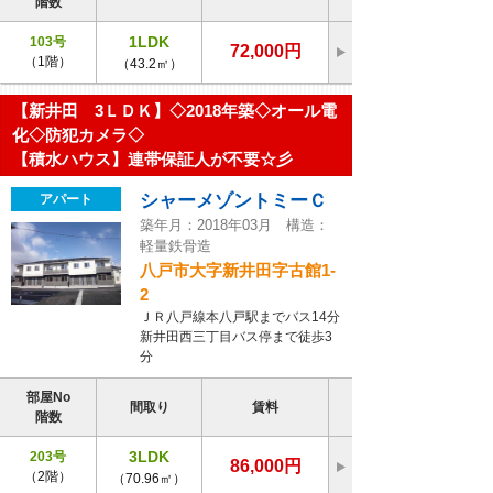
階数
1LDK
103号
72,000円
（1階）
（43.2㎡）
【新井田 3ＬＤＫ】◇2018年築◇オール電
化◇防犯カメラ◇
【積水ハウス】連帯保証人が不要☆彡
シャーメゾントミーＣ
アパート
築年月：2018年03月 構造：
軽量鉄骨造
八戸市大字新井田字古館1-
2
ＪＲ八戸線本八戸駅までバス14分
新井田西三丁目バス停まで徒歩3
分
部屋No
間取り
賃料
階数
3LDK
203号
86,000円
（2階）
（70.96㎡）