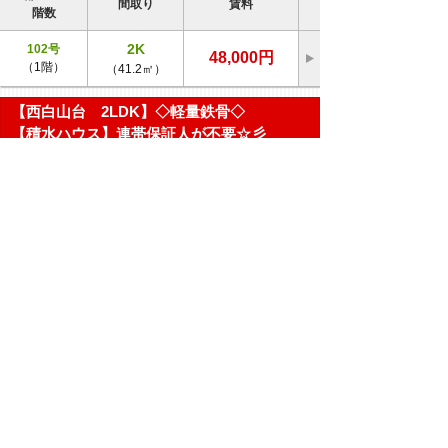
間取り
賃料
階数
2K
102号
48,000円
（1階）
（41.2㎡）
【西白山台 2LDK】◇軽量鉄骨◇
【積水ハウス】連帯保証人が不要☆彡
セルブラン
アパート
築年月：2003年01月 構造：
軽量鉄骨造
八戸市西白山台１丁目3-21
ＪＲ八戸線本八戸駅までバス23分
ニュータウン中央バス停まで徒歩
4分
部屋No
間取り
賃料
階数
2LDK
102号
52,000円
（1階）
（54.5㎡）
【市川町字桔梗野上 1LDK】2002年築 シ