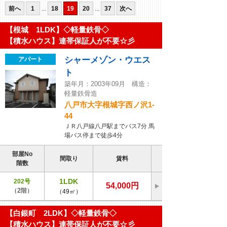
前へ
1
...
18
19
20
...
37
次へ
【根城 1LDK】◇軽量鉄骨◇
【積水ハウス】連帯保証人が不要☆彡
シャーメゾン・ウエス
アパート
ト
築年月：2003年09月 構造：
軽量鉄骨造
八戸市大字根城字西ノ沢1-
44
ＪＲ八戸線八戸駅までバス7分 馬
場バス停まで徒歩4分
部屋No
間取り
賃料
階数
1LDK
202号
54,000円
（2階）
（49㎡）
【白銀町 2LDK】◇軽量鉄骨◇
【積水ハウス】連帯保証人が不要☆彡