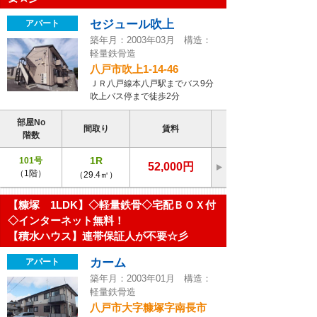
セジュール吹上
アパート
築年月：2003年03月 構造：
軽量鉄骨造
八戸市吹上1-14-46
ＪＲ八戸線本八戸駅までバス9分
吹上バス停まで徒歩2分
部屋No
間取り
賃料
階数
1R
101号
52,000円
（1階）
（29.4㎡）
【糠塚 1LDK】◇軽量鉄骨◇宅配ＢＯＸ付
◇インターネット無料！
【積水ハウス】連帯保証人が不要☆彡
カーム
アパート
築年月：2003年01月 構造：
軽量鉄骨造
八戸市大字糠塚字南長市