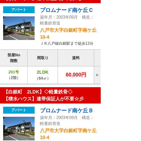
プロムナード南ケ丘Ｃ
アパート
築年月：2003年09月 構造：
軽量鉄骨造
八戸市大字白銀町字南ケ丘
10-4
ＪＲ八戸線白銀駅まで徒歩12分
部屋No
間取り
賃料
階数
2LDK
201号
60,000円
（2階）
（64㎡）
【白銀町 2LDK】◇軽量鉄骨◇
【積水ハウス】連帯保証人が不要☆彡
プロムナード南ケ丘Ｂ
アパート
築年月：2003年09月 構造：
軽量鉄骨造
八戸市大字白銀町字南ケ丘
10-4