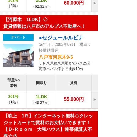
2LDK
202号
60,000円
（2階）
（62.32㎡）
【河原木 1LDK】◇
賃貸情報は八戸市のアルプス不動産へ！
●セジュールルピナ
アパート
築年月：2003年07月 構造：
軽量鉄骨造
八戸市河原木9-5
ＪＲ八戸線八戸駅までバス25分
河原木バス停まで徒歩10分
部屋No
間取り
賃料
階数
1LDK
201号
55,000円
（1階）
（40.37㎡）
【吹上 1Ｒ】インターネット無料◇クレッ
ジットカードで賃料のお支払いできます！
【Ｄ-Ｒｏｏｍ 大和ハウス】連帯保証人不
要☆彡