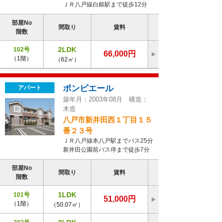
ＪＲ八戸線白銀駅まで徒歩12分
部屋No
間取り
賃料
階数
2LDK
102号
66,000円
（1階）
（62㎡）
ポンピエール
アパート
築年月：2003年08月 構造：
木造
八戸市新井田西１丁目１５
番２３号
ＪＲ八戸線本八戸駅までバス25分
新井田公園前バス停まで徒歩7分
部屋No
間取り
賃料
階数
1LDK
101号
51,000円
（1階）
（50.07㎡）