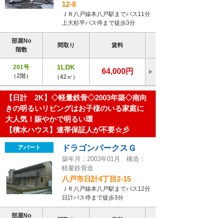
12-8
ＪＲ八戸線本八戸駅までバス11分
上大杉平バス停まで徒歩3分
部屋No
間取り
賃料
階数
1LDK
201号
64,000円
（2階）
（42㎡）
【日計 2K】◇軽量鉄骨◇2003年築◇南向
きの明るいリビングはお子様のいる家庭に
大人気！賑やかで明るい環
【積水ハウス】連帯保証人が不要☆彡
ドラゴンパークスＧ
アパート
築年月：2003年01月 構造：
軽量鉄骨造
八戸市日計4丁目2-15
ＪＲ八戸線本八戸駅までバス12分
日計バス停まで徒歩3分
部屋No