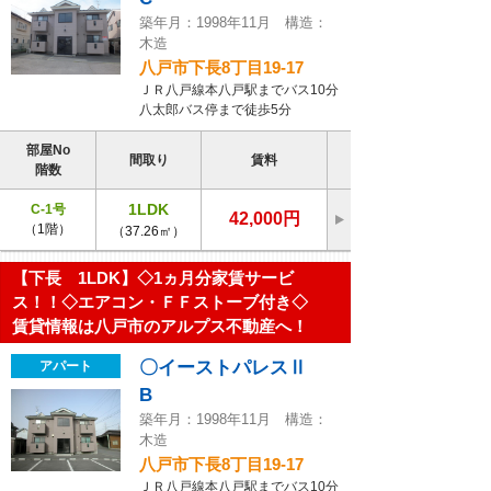
築年月：1998年11月 構造：
木造
八戸市下長8丁目19-17
ＪＲ八戸線本八戸駅までバス10分
八太郎バス停まで徒歩5分
部屋No
間取り
賃料
階数
1LDK
C-1号
42,000円
（1階）
（37.26㎡）
【下長 1LDK】◇1ヵ月分家賃サービ
ス！！◇エアコン・ＦＦストーブ付き◇
賃貸情報は八戸市のアルプス不動産へ！
〇イーストパレスⅡ
アパート
B
築年月：1998年11月 構造：
木造
八戸市下長8丁目19-17
ＪＲ八戸線本八戸駅までバス10分