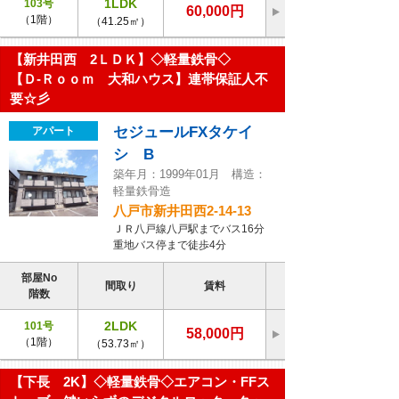
1LDK
103号
60,000円
（1階）
（41.25㎡）
【新井田西 2ＬＤＫ】◇軽量鉄骨◇
【Ｄ-Ｒｏｏｍ 大和ハウス】連帯保証人不
要☆彡
セジュールFXタケイ
アパート
シ B
築年月：1999年01月 構造：
軽量鉄骨造
八戸市新井田西2-14-13
ＪＲ八戸線八戸駅までバス16分
重地バス停まで徒歩4分
部屋No
間取り
賃料
階数
2LDK
101号
58,000円
（1階）
（53.73㎡）
【下長 2K】◇軽量鉄骨◇エアコン・FFス