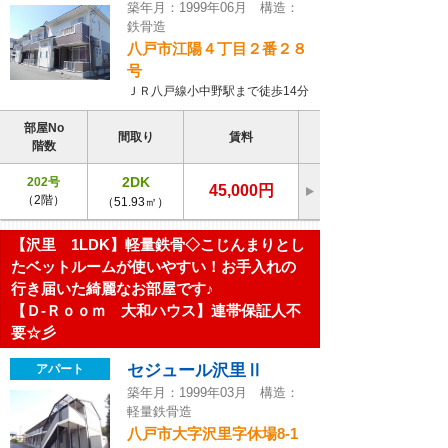
築年月：1999年06月 構造：
鉄骨造
八戸市江陽４丁目２番２８
号
ＪＲ八戸線小中野駅まで徒歩14分
部屋No
間取り
賃料
階数
2DK
202号
45,000円
（2階）
（51.93㎡）
【沢里 1LDK】軽量鉄骨◇こじんまりとし
たベットルームが使いやすい！お手入れの
行き届いた綺麗なお部屋です♪
【Ｄ-Ｒｏｏｍ 大和ハウス】連帯保証人不
要☆彡
セジュール沢里Ⅱ
アパート
築年月：1999年03月 構造：
軽量鉄骨造
八戸市大字沢里字休場8-1