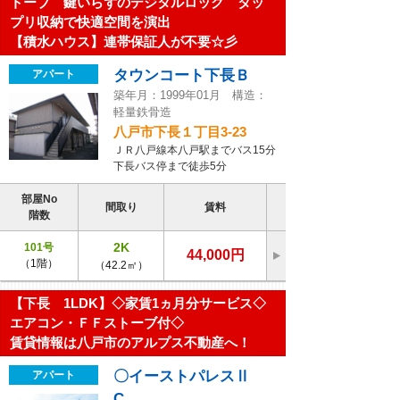
トーブ 鍵いらずのデジタルロック タッ
プリ収納で快適空間を演出
【積水ハウス】連帯保証人が不要☆彡
タウンコート下長Ｂ
アパート
築年月：1999年01月 構造：
軽量鉄骨造
八戸市下長１丁目3-23
ＪＲ八戸線本八戸駅までバス15分
下長バス停まで徒歩5分
部屋No
間取り
賃料
階数
2K
101号
44,000円
（1階）
（42.2㎡）
【下長 1LDK】◇家賃1ヵ月分サービス◇
エアコン・ＦＦストーブ付◇
賃貸情報は八戸市のアルプス不動産へ！
〇イーストパレスⅡ
アパート
C