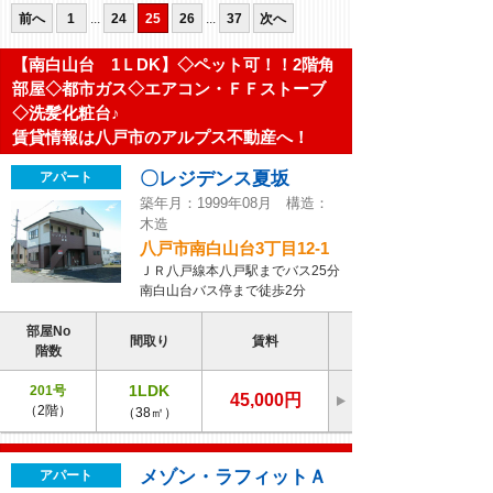
前へ
1
...
24
25
26
...
37
次へ
【南白山台 1ＬDK】◇ペット可！！2階角
部屋◇都市ガス◇エアコン・ＦＦストーブ
◇洗髪化粧台♪
賃貸情報は八戸市のアルプス不動産へ！
〇レジデンス夏坂
アパート
築年月：1999年08月 構造：
木造
八戸市南白山台3丁目12-1
ＪＲ八戸線本八戸駅までバス25分
南白山台バス停まで徒歩2分
部屋No
間取り
賃料
階数
1LDK
201号
45,000円
（2階）
（38㎡）
メゾン・ラフィットＡ
アパート