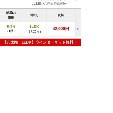
八太郎バス停まで徒歩5分
部屋No
間取り
賃料
階数
1LDK
B-2号
42,000円
（1階）
（37.26㎡）
【八太郎 1LDK】◇インターネット無料！
【Ｄ-Ｒｏｏｍ 大和ハウス】連帯保証人不
要☆彡
セジュールさびしろ
アパート
Ｂ
築年月：1998年09月 構造：
軽量鉄骨造
八戸市八太郎2-2-88
ＪＲ八戸線本八戸駅までバス9分
八太郎バス停まで徒歩2分
部屋No
間取り
賃料
階数