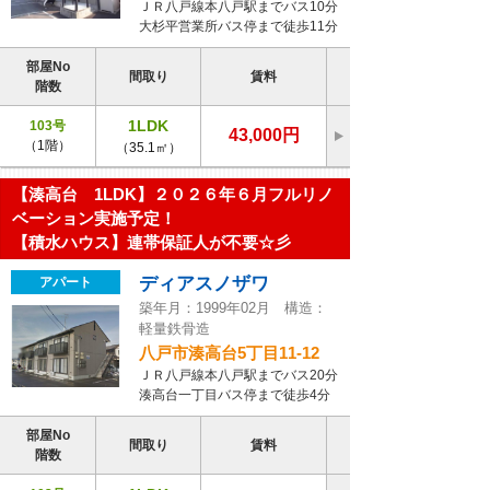
ＪＲ八戸線本八戸駅までバス10分
大杉平営業所バス停まで徒歩11分
部屋No
間取り
賃料
階数
1LDK
103号
43,000円
（1階）
（35.1㎡）
【湊高台 1LDK】２０２６年６月フルリノ
ベーション実施予定！
【積水ハウス】連帯保証人が不要☆彡
ディアスノザワ
アパート
築年月：1999年02月 構造：
軽量鉄骨造
八戸市湊高台5丁目11-12
ＪＲ八戸線本八戸駅までバス20分
湊高台一丁目バス停まで徒歩4分
部屋No
間取り
賃料
階数