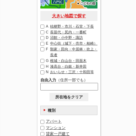
大きい地図で探す
A
桔梗野・市川・石堂・下長
C
長苗代・尻内・一番町
D
沼館・小中野・諏訪
E
中心街（城下・売市・柏崎）
F
類家・田向・中居林・吹上・
長者
G
根城・白山台・田面木
H
湊高台・白銀・新井田
N
おいらせ・三沢・十和田等
自由入力
（住所一部でも）
所在地をクリア
種別
アパート
マンション
貸家一戸建て