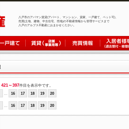
八戸市のアパマン賃貸(アパート、マンション、貸家、一戸建て、ペット可)、
売買(土地、建物、中古住宅、売地)の不動産情報から管理サービスまで
八戸のアルプス不動産におまかせください。
421～397
、
件目を表示中です。
...
16
17
18
19
20
...
16
17
18
19
20