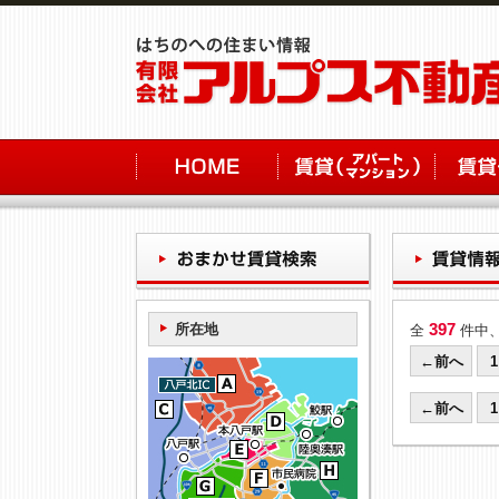
397
所在地
全
件中
←前へ
1
←前へ
1