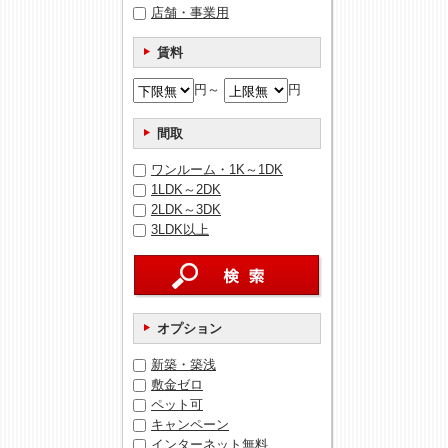
店舗・事業用
賃料
円～
円
間取
ワンルーム・1K～1DK
1LDK～2DK
2LDK～3DK
3LDK以上
オプション
新築・築浅
敷金ゼロ
ペット可
キャンペーン
インターネット無料