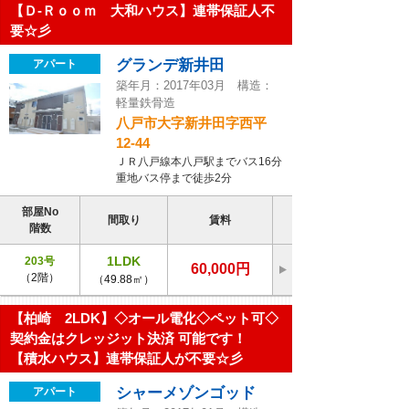
【Ｄ-Ｒｏｏｍ 大和ハウス】連帯保証人不
要☆彡
グランデ新井田
アパート
築年月：2017年03月 構造：
軽量鉄骨造
八戸市大字新井田字西平
12-44
ＪＲ八戸線本八戸駅までバス16分
重地バス停まで徒歩2分
部屋No
間取り
賃料
階数
1LDK
203号
60,000円
（2階）
（49.88㎡）
【柏崎 2LDK】◇オール電化◇ペット可◇
契約金はクレッジット決済 可能です！
【積水ハウス】連帯保証人が不要☆彡
シャーメゾンゴッド
アパート