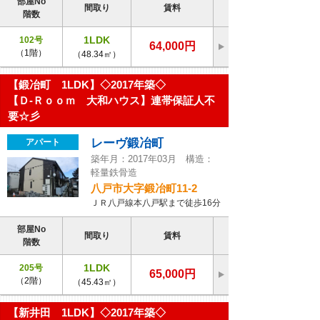
部屋No
間取り
賃料
階数
1LDK
102号
64,000円
（1階）
（48.34㎡）
【鍛冶町 1LDK】◇2017年築◇
【Ｄ-Ｒｏｏｍ 大和ハウス】連帯保証人不
要☆彡
レーヴ鍛冶町
アパート
築年月：2017年03月 構造：
軽量鉄骨造
八戸市大字鍛冶町11-2
ＪＲ八戸線本八戸駅まで徒歩16分
部屋No
間取り
賃料
階数
1LDK
205号
65,000円
（2階）
（45.43㎡）
【新井田 1LDK】◇2017年築◇