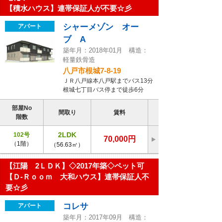
【積水ハウス】連帯保証人が不要☆彡
シャーメゾン オー
アパート
ブ A
築年月：2018年01月 構造：
軽量鉄骨造
八戸市根城7-8-19
ＪＲ八戸線本八戸駅までバス13分
根城七丁目バス停まで徒歩6分
部屋No
間取り
賃料
階数
2LDK
102号
70,000円
（1階）
（56.63㎡）
【江陽 2ＬＤＫ】◇2017年築◇ペット可
【Ｄ-Ｒｏｏｍ 大和ハウス】連帯保証人不
要☆彡
コレサ
アパート
築年月：2017年09月 構造：