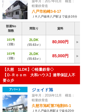
築年月：2017年01月 構造：
軽量鉄骨造
八戸市柏崎3-6-17
ＪＲ八戸線本八戸駅まで徒歩16分
部屋No
間取り
賃料
階数
2LDK
101号
80,000円
（1階）
（55.63㎡）
2LDK
103号
85,000円
（1階）
（55.63㎡）
【久慈 1LDK】◇軽量鉄骨◇
【Ｄ-Ｒｏｏｍ 大和ハウス】連帯保証人不
要☆彡
ジェイド旭
アパート
築年月：2016年11月 構造：
軽量鉄骨造
久慈市旭町第7地割85-1
ＪＲ八戸線久慈駅まで徒歩20分