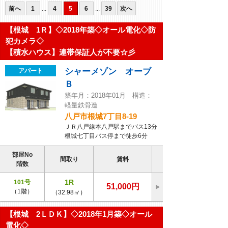
前へ
1
...
4
5
6
...
39
次へ
【根城 1Ｒ】◇2018年築◇オール電化◇防
犯カメラ◇
【積水ハウス】連帯保証人が不要☆彡
シャーメゾン オーブ
アパート
Ｂ
築年月：2018年01月 構造：
軽量鉄骨造
八戸市根城7丁目8-19
ＪＲ八戸線本八戸駅までバス13分
根城七丁目バス停まで徒歩6分
部屋No
間取り
賃料
階数
1R
101号
51,000円
（1階）
（32.98㎡）
【根城 2ＬＤＫ】◇2018年1月築◇オール
電化◇