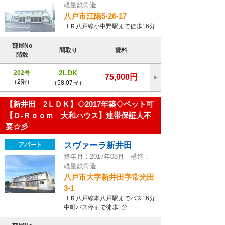
軽量鉄骨造
八戸市江陽5-26-17
ＪＲ八戸線小中野駅まで徒歩16分
部屋No
間取り
賃料
階数
2LDK
202号
75,000円
（2階）
（58.07㎡）
【新井田 2ＬＤＫ】◇2017年築◇ペット可
【Ｄ-Ｒｏｏｍ 大和ハウス】連帯保証人不
要☆彡
スヴァーラ新井田
アパート
築年月：2017年08月 構造：
軽量鉄骨造
八戸市大字新井田字常光田
3-1
ＪＲ八戸線本八戸駅までバス16分
中町バス停まで徒歩1分