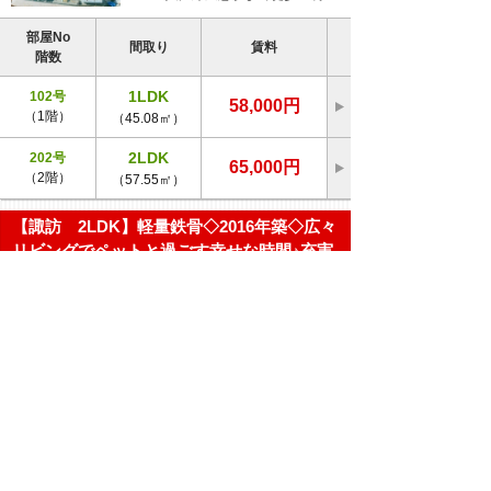
部屋No
間取り
賃料
階数
1LDK
102号
58,000円
（1階）
（45.08㎡）
2LDK
202号
65,000円
（2階）
（57.55㎡）
【諏訪 2LDK】軽量鉄骨◇2016年築◇広々
リビングでペットと過ごす幸せな時間♪充実
収納に全部しまっちゃえ♪
【Ｄ-Ｒｏｏｍ 大和ハウス】連帯保証人不
要☆彡
ル・シーニュ
アパート
築年月：2016年09月 構造：
軽量鉄骨造
八戸市諏訪3-4-17
ＪＲ八戸線本八戸駅までバス14分
上明戸バス停まで徒歩2分