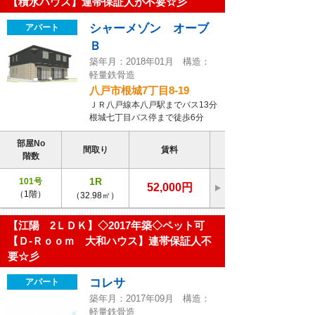
【積水ハウス】連帯保証人が不要☆彡
シャーメゾン オーブ
アパート
Ｂ
築年月：2018年01月 構造：
軽量鉄骨造
八戸市根城7丁目8-19
ＪＲ八戸線本八戸駅までバス13分
根城七丁目バス停まで徒歩6分
部屋No
間取り
賃料
階数
1R
101号
52,000円
（1階）
（32.98㎡）
【江陽 2ＬＤＫ】◇2017年築◇ペット可
【Ｄ-Ｒｏｏｍ 大和ハウス】連帯保証人不
要☆彡
コレサ
アパート
築年月：2017年09月 構造：
軽量鉄骨造