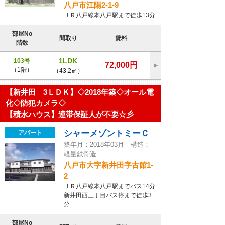
八戸市江陽2-1-9
ＪＲ八戸線本八戸駅まで徒歩13分
部屋No
間取り
賃料
階数
1LDK
103号
72,000円
（1階）
（43.2㎡）
【新井田 3ＬＤＫ】◇2018年築◇オール電
化◇防犯カメラ◇
【積水ハウス】連帯保証人が不要☆彡
シャーメゾントミーＣ
アパート
築年月：2018年03月 構造：
軽量鉄骨造
八戸市大字新井田字古館1-
2
ＪＲ八戸線本八戸駅までバス14分
新井田西三丁目バス停まで徒歩3
分
部屋No