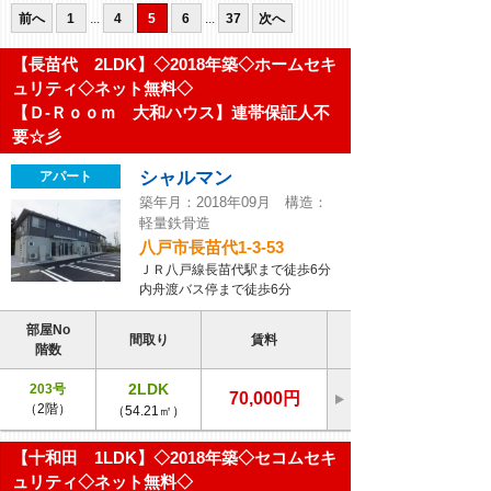
前へ
1
...
4
5
6
...
37
次へ
【長苗代 2LDK】◇2018年築◇ホームセキ
ュリティ◇ネット無料◇
【Ｄ-Ｒｏｏｍ 大和ハウス】連帯保証人不
要☆彡
シャルマン
アパート
築年月：2018年09月 構造：
軽量鉄骨造
八戸市長苗代1-3-53
ＪＲ八戸線長苗代駅まで徒歩6分
内舟渡バス停まで徒歩6分
部屋No
間取り
賃料
階数
2LDK
203号
70,000円
（2階）
（54.21㎡）
【十和田 1LDK】◇2018年築◇セコムセキ
ュリティ◇ネット無料◇