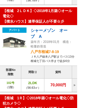
（1階）
（56.78㎡）
【根城 2ＬＤＫ】◇2018年1月築◇オール
電化◇
【積水ハウス】連帯保証人が不要☆彡
シャーメゾン オー
アパート
ブ A
築年月：2018年01月 構造：
軽量鉄骨造
八戸市根城7-8-19
ＪＲ八戸線本八戸駅までバス13分
根城七丁目バス停まで徒歩6分
部屋No
間取り
賃料
階数
2LDK
102号
70,000円
（1階）
（56.63㎡）
【根城 1Ｒ】◇2018年築◇オール電化◇防
犯カメラ◇