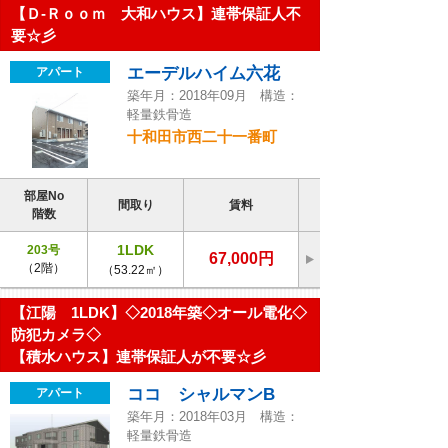
【Ｄ-Ｒｏｏｍ 大和ハウス】連帯保証人不
要☆彡
エーデルハイム六花
アパート
築年月：2018年09月 構造：
軽量鉄骨造
十和田市西二十一番町
部屋No
間取り
賃料
階数
1LDK
203号
67,000円
（2階）
（53.22㎡）
【江陽 1LDK】◇2018年築◇オール電化◇
防犯カメラ◇
【積水ハウス】連帯保証人が不要☆彡
ココ シャルマンB
アパート
築年月：2018年03月 構造：
軽量鉄骨造