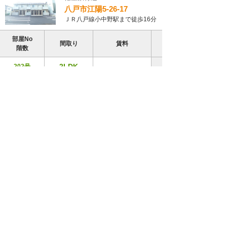
八戸市江陽5-26-17
ＪＲ八戸線小中野駅まで徒歩16分
部屋No
間取り
賃料
階数
2LDK
202号
75,000円
（2階）
（58.07㎡）
【鍛冶町 1LDK】◇2017年築◇
【Ｄ-Ｒｏｏｍ 大和ハウス】連帯保証人不
要☆彡
レーヴ鍛冶町
アパート
築年月：2017年03月 構造：
軽量鉄骨造
八戸市大字鍛冶町11-2
ＪＲ八戸線本八戸駅まで徒歩16分
部屋No
間取り
賃料
階数