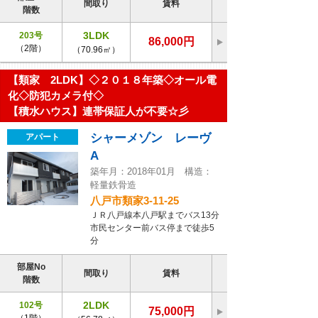
間取り
賃料
階数
3LDK
203号
86,000円
（2階）
（70.96㎡）
【類家 2LDK】◇２０１８年築◇オール電
化◇防犯カメラ付◇
【積水ハウス】連帯保証人が不要☆彡
シャーメゾン レーヴ
アパート
A
築年月：2018年01月 構造：
軽量鉄骨造
八戸市類家3-11-25
ＪＲ八戸線本八戸駅までバス13分
市民センター前バス停まで徒歩5
分
部屋No
間取り
賃料
階数
2LDK
102号
75,000円