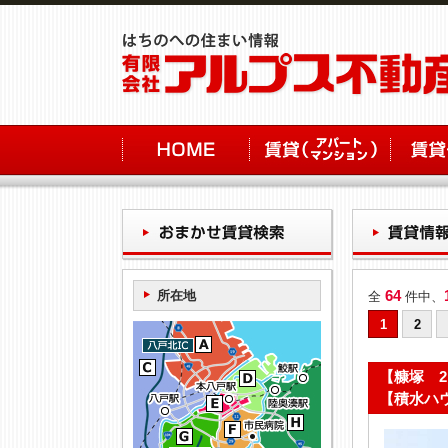
64
所在地
全
件中、
1
2
【糠塚 
【積水ハ