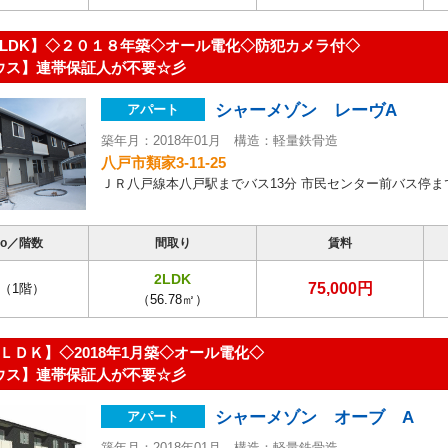
2LDK】◇２０１８年築◇オール電化◇防犯カメラ付◇
ウス】連帯保証人が不要☆彡
シャーメゾン レーヴA
アパート
築年月：2018年01月 構造：軽量鉄骨造
八戸市類家3-11-25
ＪＲ八戸線本八戸駅までバス13分 市民センター前バス停ま
o／階数
間取り
賃料
2LDK
75,000円
（1階）
（56.78㎡）
ＬＤＫ】◇2018年1月築◇オール電化◇
ウス】連帯保証人が不要☆彡
シャーメゾン オーブ A
アパート
築年月：2018年01月 構造：軽量鉄骨造