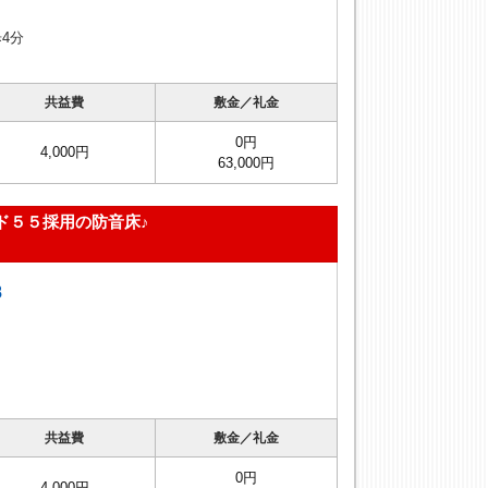
4分
共益費
敷金／礼金
0円
4,000円
63,000円
イド５５採用の防音床♪
Ｂ
共益費
敷金／礼金
0円
4,000円