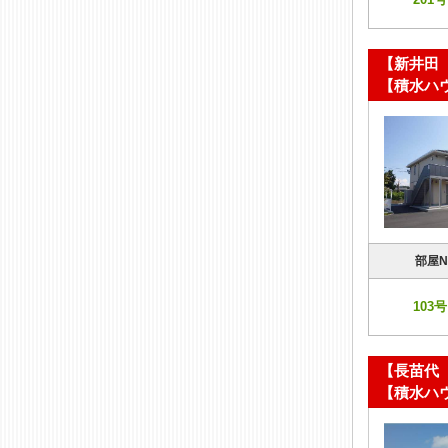
【新井田
【積水ハ
部屋N
103号
【長苗代
【積水ハ