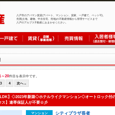
八戸市のアパマン賃貸(アパート、マンション、貸家、一戸建て、ペット可)、
売買(土地、建物、中古住宅、売地)の不動産情報から管理サービスまで
八戸のアルプス不動産におまかせください。
1～20
件目を表示中です。
3
4
次へ→
2LDK】◇2023年新築◇ホテルライクマンション◇オートロック付
ウス】連帯保証人が不要☆彡
シティプラザ長者
マンション