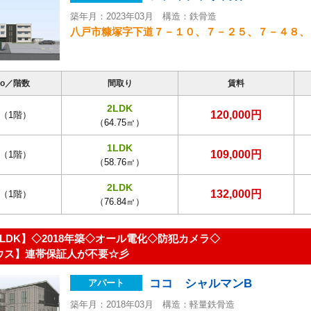
築年月：2023年03月 構造：鉄骨造
八戸市糠塚字下道７－１０、７－２５、７－４８、
o／階数
間取り
賃料
2LDK
120,000円
（1階）
（64.75㎡）
1LDK
109,000円
（1階）
（58.76㎡）
2LDK
132,000円
（1階）
（76.84㎡）
LDK】◇2018年築◇オール電化◇防犯カメラ◇
ウス】連帯保証人が不要☆彡
ココ シャルマンB
アパート
築年月：2018年03月 構造：軽量鉄骨造