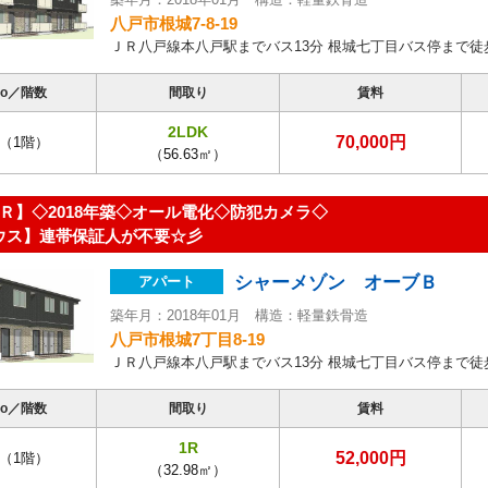
八戸市根城7-8-19
ＪＲ八戸線本八戸駅までバス13分 根城七丁目バス停まで徒
o／階数
間取り
賃料
2LDK
70,000円
（1階）
（56.63㎡）
Ｒ】◇2018年築◇オール電化◇防犯カメラ◇
ウス】連帯保証人が不要☆彡
シャーメゾン オーブＢ
アパート
築年月：2018年01月 構造：軽量鉄骨造
八戸市根城7丁目8-19
ＪＲ八戸線本八戸駅までバス13分 根城七丁目バス停まで徒
o／階数
間取り
賃料
1R
52,000円
（1階）
（32.98㎡）