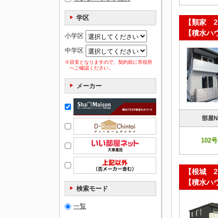
学区
【類家 
【積水ハ
小学区
中学区
※目安となりますので、契約前に市役所
へご確認ください。
メーカー
部屋N
102号
【根城 2
【積水ハ
検索モード
一覧