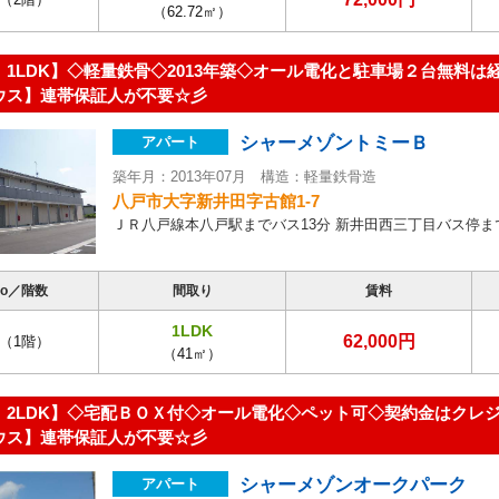
（62.72㎡）
 1LDK】◇軽量鉄骨◇2013年築◇オール電化と駐車場２台無料は
ウス】連帯保証人が不要☆彡
シャーメゾントミーＢ
アパート
築年月：2013年07月 構造：軽量鉄骨造
八戸市大字新井田字古館1-7
ＪＲ八戸線本八戸駅までバス13分 新井田西三丁目バス停ま
o／階数
間取り
賃料
1LDK
62,000円
（1階）
（41㎡）
 2LDK】◇宅配ＢＯＸ付◇オール電化◇ペット可◇契約金はクレジ
ウス】連帯保証人が不要☆彡
シャーメゾンオークパーク
アパート