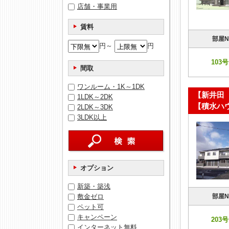
店舗・事業用
賃料
部屋N
円～
円
103号
間取
ワンルーム・1K～1DK
【新井田
1LDK～2DK
【積水ハ
2LDK～3DK
3LDK以上
オプション
新築・築浅
部屋N
敷金ゼロ
ペット可
キャンペーン
203号
インターネット無料