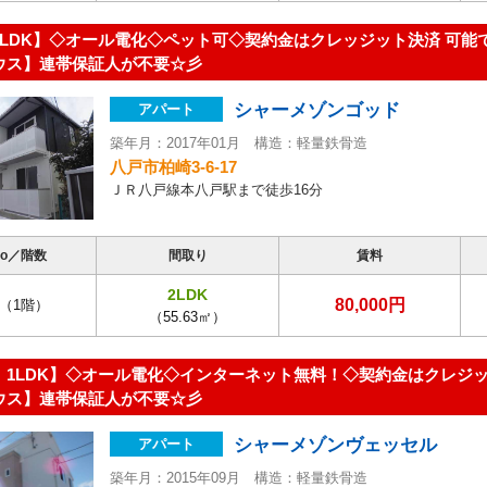
2LDK】◇オール電化◇ペット可◇契約金はクレッジット決済 可能
ウス】連帯保証人が不要☆彡
シャーメゾンゴッド
アパート
築年月：2017年01月 構造：軽量鉄骨造
八戸市柏崎3-6-17
ＪＲ八戸線本八戸駅まで徒歩16分
o／階数
間取り
賃料
2LDK
80,000円
（1階）
（55.63㎡）
 1LDK】◇オール電化◇インターネット無料！◇契約金はクレジッ
ウス】連帯保証人が不要☆彡
シャーメゾンヴェッセル
アパート
築年月：2015年09月 構造：軽量鉄骨造