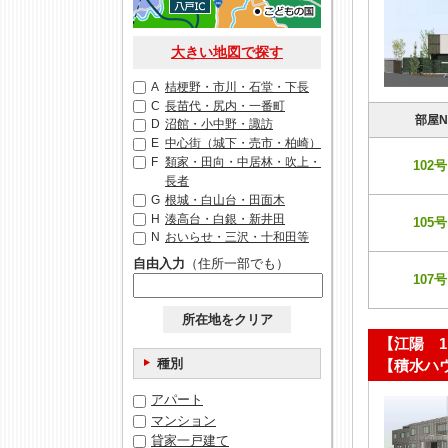
大きい地図で探す
A
桔梗野・市川・石堂・下長
C
長苗代・尻内・一番町
部屋N
D
沼館・小中野・諏訪
E
中心街（城下・売市・柏崎）
F
類家・田向・中居林・吹上・
102号
長者
G
根城・白山台・田面木
H
湊高台・白銀・新井田
105号
N
おいらせ・三沢・十和田等
自由入力
（住所一部でも）
107号
所在地をクリア
【江陽 1
種別
【積水ハ
アパート
マンション
貸家一戸建て