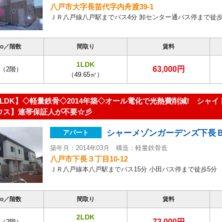
八戸市大字長苗代字内舟渡39-1
ＪＲ八戸線八戸駅までバス4分 卸センター通バス停まで徒歩
o／階数
間取り
賃料
1LDK
63,000円
（2階）
（49.65㎡）
LDK】◇軽量鉄骨◇2014年築◇オール電化で光熱費削減! シャ
ウス】連帯保証人が不要☆彡
シャーメゾンガーデンズ下長
アパート
築年月：2014年03月 構造：軽量鉄骨造
八戸市下長３丁目10-12
ＪＲ八戸線本八戸駅までバス15分 小田バス停まで徒歩5分
o／階数
間取り
賃料
2LDK
72,000円
（2階）