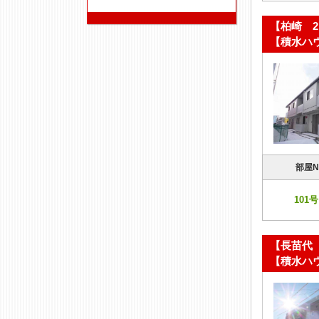
【柏崎 
【積水ハ
部屋N
101号
【長苗代
【積水ハ