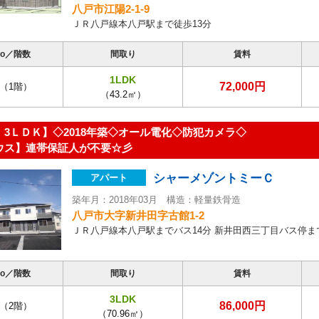
八戸市江陽2-1-9
ＪＲ八戸線本八戸駅まで徒歩13分
o／階数
間取り
賃料
1LDK
72,000円
（1階）
（43.2㎡）
 3ＬＤＫ】◇2018年築◇オール電化◇防犯カメラ◇
ウス】連帯保証人が不要☆彡
シャーメゾントミーＣ
アパート
築年月：2018年03月 構造：軽量鉄骨造
八戸市大字新井田字古館1-2
ＪＲ八戸線本八戸駅までバス14分 新井田西三丁目バス停ま
o／階数
間取り
賃料
3LDK
86,000円
（2階）
（70.96㎡）