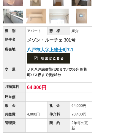
種 別
アパート
態 様
媒介
物件名
メゾン・ルーチェ 301号
所在地
八戸市大字上徒士町7-1
交 通
ＪＲ八戸線長苗代駅までバス6分 新荒
町バス停まで徒歩3分
月額賃料
64,000円
坪単価
敷 金
礼 金
64,000円
共益費
4,000円
仲介料
70,400円
管理費
契 約
2年毎の更
新