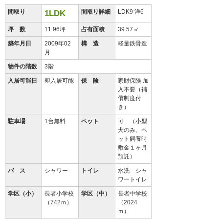
間取り
間取り詳細
LDK9 洋6
1LDK
坪 数
11.96坪
占有面積
39.57㎡
築年月日
2009年02
構 造
軽量鉄骨造
月
物件の階数
3階
入居可能日
即入居可能
保 険
家財保険 加
入不要（補
償制度付
き）
駐車場
1台無料
ペット
可 （小型
犬のみ、ペ
ット飼養時
敷金１ヶ月
預託）
バ ス
シャワー
トイレ
水洗 シャ
ワートイレ
学区（小）
長者小学校
学区（中）
長者中学校
（742ｍ）
（2024
ｍ）