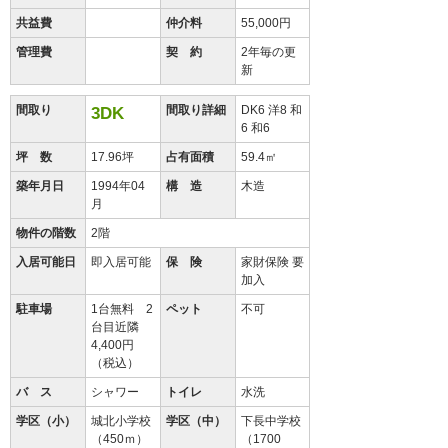
共益費
仲介料
55,000円
管理費
契 約
2年毎の更
新
間取り
間取り詳細
DK6 洋8 和
3DK
6 和6
坪 数
17.96坪
占有面積
59.4㎡
築年月日
1994年04
構 造
木造
月
物件の階数
2階
入居可能日
即入居可能
保 険
家財保険 要
加入
駐車場
1台無料 2
ペット
不可
台目近隣
4,400円
（税込）
バ ス
シャワー
トイレ
水洗
学区（小）
城北小学校
学区（中）
下長中学校
（450ｍ）
（1700