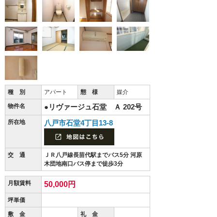
種 別
アパート
態 様
媒介
物件名
●リヴァージュ石堂 Ａ 202号
所在地
八戸市石堂4丁目13-8
交 通
ＪＲ八戸線長苗代駅までバス5分 河原
木団地南口バス停まで徒歩3分
月額賃料
50,000円
坪単価
敷 金
礼 金