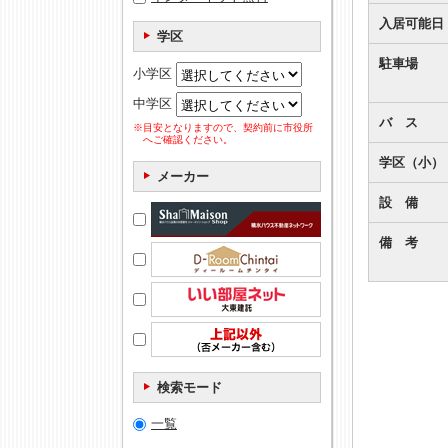
入居可能日
学区
駐車場
小学区
中学区
バ ス
※目安となりますので、契約前に市役所
へご確認ください。
学区（小）
メーカー
設 備
備 考
検索モード
一覧