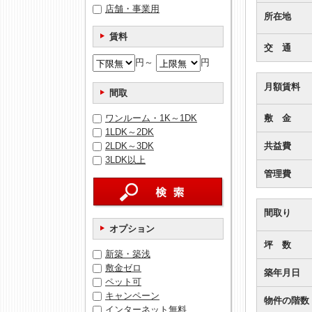
店舗・事業用
所在地
賃料
交 通
円～
円
月額賃料
間取
ワンルーム・1K～1DK
敷 金
1LDK～2DK
2LDK～3DK
共益費
3LDK以上
管理費
間取り
オプション
坪 数
新築・築浅
敷金ゼロ
築年月日
ペット可
キャンペーン
物件の階数
インターネット無料