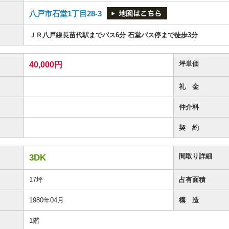
八戸市石堂1丁目28-3
ＪＲ八戸線長苗代駅までバス6分 石堂バス停まで徒歩3分
坪単価
40,000円
礼 金
仲介料
契 約
間取り詳細
3DK
17坪
占有面積
1980年04月
構 造
1階