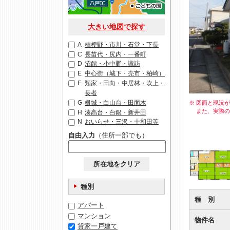
大きい地図で探す
A
桔梗野・市川・石堂・下長
C
長苗代・尻内・一番町
D
沼館・小中野・諏訪
E
中心街（城下・売市・柏崎）
F
類家・田向・中居林・吹上・
長者
G
根城・白山台・田面木
※ 図面と現況
また、実際
H
湊高台・白銀・新井田
N
おいらせ・三沢・十和田等
自由入力
（住所一部でも）
所在地をクリア
種別
種 別
アパート
マンション
物件名
貸家一戸建て