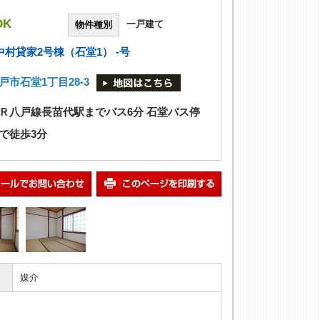
DK
一戸建て
物件種別
中村貸家2号棟（石堂1） -号
戸市石堂1丁目28-3
Ｒ八戸線長苗代駅までバス6分 石堂バス停
で徒歩3分
媒介