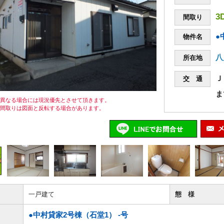
3
間取り
●
物件名
八
所在地
Ｊ
交 通
ま
が異なる場合には現況優先とさせて頂きます。
の間取りは図面と反転する場合があります。
一戸建て
態 様
●中村貸家2号棟（石堂1） -号