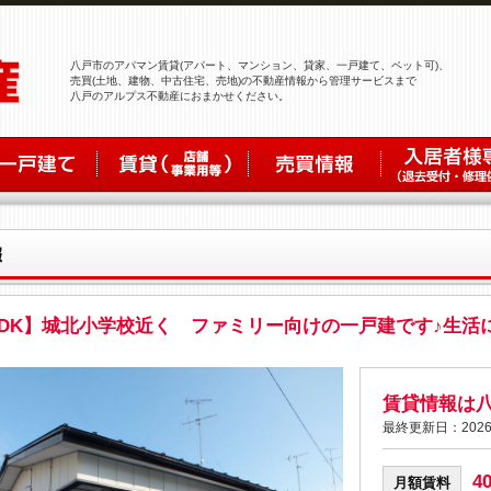
八戸市のアパマン賃貸(アパート、マンション、貸家、一戸建て、ペット可)、
売買(土地、建物、中古住宅、売地)の不動産情報から管理サービスまで
八戸のアルプス不動産におまかせください。
3DK】城北小学校近く ファミリー向けの一戸建です♪生活
賃貸情報は
最終更新日：2026
4
月額賃料