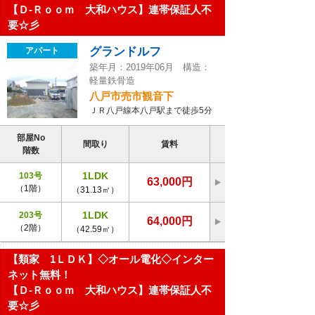
【Ｄ-Ｒｏｏｍ 大和ハウス】連帯保証人不
要☆彡
グランドルフ
アパート
築年月：2019年06月 構造：
軽量鉄骨造
八戸市売市観音下
ＪＲ八戸線本八戸駅まで徒歩5分
部屋No
間取り
賃料
階数
1LDK
103号
63,000円
（1階）
（31.13㎡）
1LDK
203号
64,000円
（2階）
（42.59㎡）
【類家 1ＬＤＫ】◇オール電化◇インター
ネット無料！
【Ｄ-Ｒｏｏｍ 大和ハウス】連帯保証人不
要☆彡