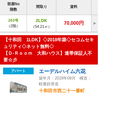
部屋No
間取り
賃料
階数
2LDK
203号
70,000円
（2階）
（54.21㎡）
【十和田 1LDK】◇2018年築◇セコムセキ
ュリティ◇ネット無料◇
【Ｄ-Ｒｏｏｍ 大和ハウス】連帯保証人不
要☆彡
エーデルハイム六花
アパート
築年月：2018年09月 構造：
軽量鉄骨造
十和田市西二十一番町
部屋No
間取り
賃料
階数
1LDK
203号
67,000円
（2階）
（53.22㎡）