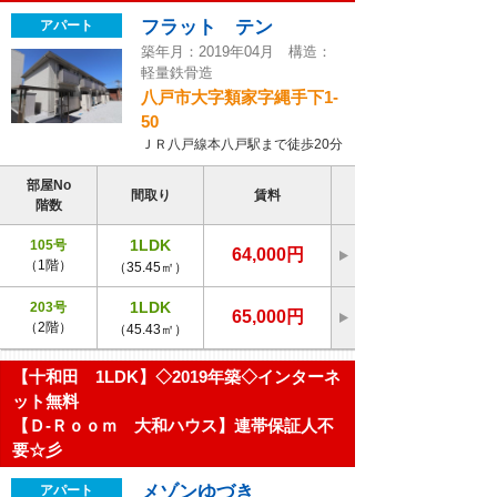
フラット テン
アパート
築年月：2019年04月 構造：
軽量鉄骨造
八戸市大字類家字縄手下1-
50
ＪＲ八戸線本八戸駅まで徒歩20分
部屋No
間取り
賃料
階数
1LDK
105号
64,000円
（1階）
（35.45㎡）
1LDK
203号
65,000円
（2階）
（45.43㎡）
【十和田 1LDK】◇2019年築◇インターネ
ット無料
【Ｄ-Ｒｏｏｍ 大和ハウス】連帯保証人不
要☆彡
メゾンゆづき
アパート