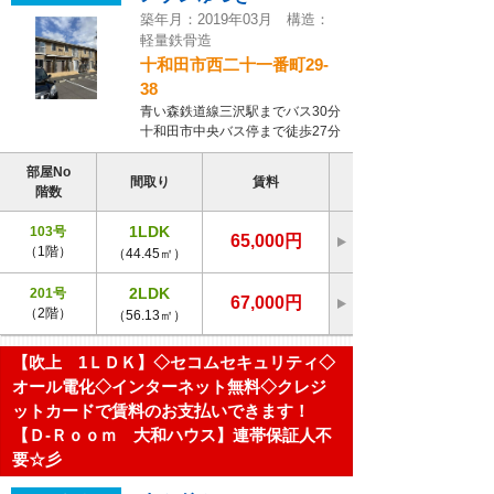
築年月：2019年03月 構造：
軽量鉄骨造
十和田市西二十一番町29-
38
青い森鉄道線三沢駅までバス30分
十和田市中央バス停まで徒歩27分
部屋No
間取り
賃料
階数
1LDK
103号
65,000円
（1階）
（44.45㎡）
2LDK
201号
67,000円
（2階）
（56.13㎡）
【吹上 1ＬＤＫ】◇セコムセキュリティ◇
オール電化◇インターネット無料◇クレジ
ットカードで賃料のお支払いできます！
【Ｄ-Ｒｏｏｍ 大和ハウス】連帯保証人不
要☆彡