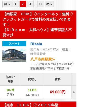
前へ
1
2
3
...
13
次へ
【南類家 1LDK】◇インターネット無料◇
クレジットカードで賃料のお支払いできま
す！
【Ｄ-Ｒｏｏｍ 大和ハウス】連帯保証人不
要☆彡
Risaia
アパート
築年月：2019年12月 構造：
軽量鉄骨造
八戸市南類家5-
ＪＲ八戸線本八戸駅までバス14分
類家南団地バス停まで徒歩3分
部屋No
間取り
賃料
階数
1LDK
102号
69,000円
（1階）
（39.48㎡）
【売市 1ＬＤＫ】◇２０１９年築