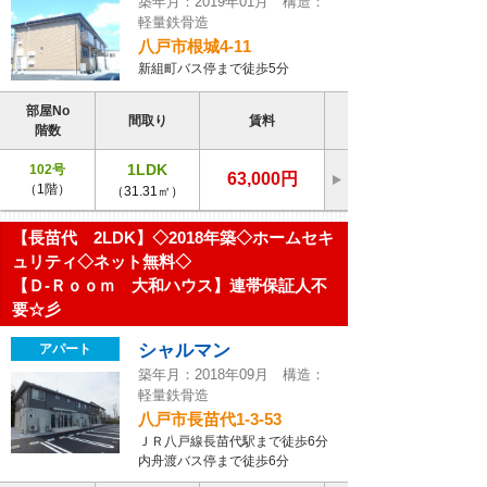
築年月：2019年01月 構造：
軽量鉄骨造
八戸市根城4-11
新組町バス停まで徒歩5分
部屋No
間取り
賃料
階数
1LDK
102号
63,000円
（1階）
（31.31㎡）
【長苗代 2LDK】◇2018年築◇ホームセキ
ュリティ◇ネット無料◇
【Ｄ-Ｒｏｏｍ 大和ハウス】連帯保証人不
要☆彡
シャルマン
アパート
築年月：2018年09月 構造：
軽量鉄骨造
八戸市長苗代1-3-53
ＪＲ八戸線長苗代駅まで徒歩6分
内舟渡バス停まで徒歩6分