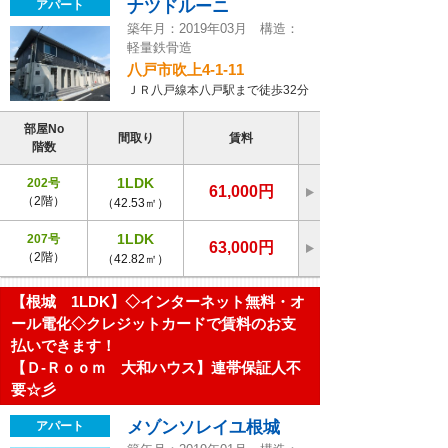
ナツドルーニ
アパート
築年月：2019年03月 構造：
軽量鉄骨造
八戸市吹上4-1-11
ＪＲ八戸線本八戸駅まで徒歩32分
部屋No
間取り
賃料
階数
1LDK
202号
61,000円
（2階）
（42.53㎡）
1LDK
207号
63,000円
（2階）
（42.82㎡）
【根城 1LDK】◇インターネット無料・オ
ール電化◇クレジットカードで賃料のお支
払いできます！
【Ｄ-Ｒｏｏｍ 大和ハウス】連帯保証人不
要☆彡
メゾンソレイユ根城
アパート